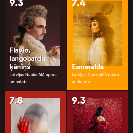
9.3
7.4
Flavio,
langobardu
ķēniņš
Esmeralda
Latvijas Nacionālā opera
Latvijas Nacionālā opera
un balets
un balets
7.8
9.3