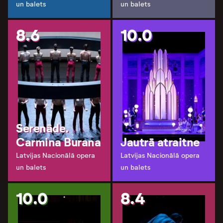
un balets
un balets
8.6
10.0
Serenāde.
Carmina Burana
Jautrā atraitne
Latvijas Nacionālā opera
Latvijas Nacionālā opera
un balets
un balets
10.0
8.4