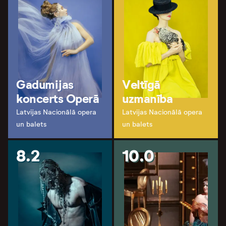
Gadumijas
Veltīgā
koncerts Operā
uzmanība
Latvijas Nacionālā opera
Latvijas Nacionālā opera
un balets
un balets
8.2
10.0