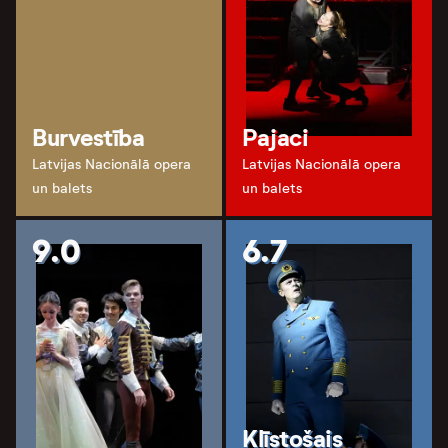
Burvestība
Pajaci
Latvijas Nacionālā opera
Latvijas Nacionālā opera
un balets
un balets
9.0
6.7
Klīstošais