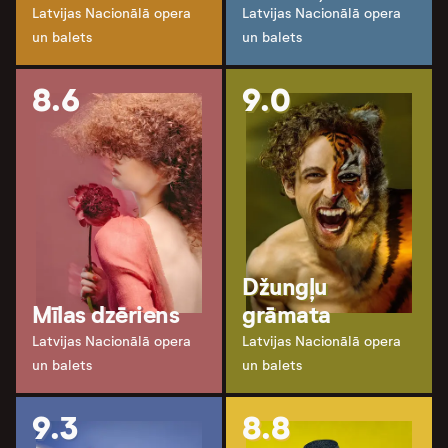
Latvijas Nacionālā opera
Latvijas Nacionālā opera
un balets
un balets
8.6
9.0
Džungļu
Mīlas dzēriens
grāmata
Latvijas Nacionālā opera
Latvijas Nacionālā opera
un balets
un balets
9.3
8.8