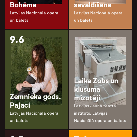
Bohēma
savaldīšana
Latvijas Nacionālā opera
Latvijas Nacionālā opera
un balets
un balets
9.6
Laika Zobs un
klusuma
Zemnieka gods.
mizotāji
Pajaci
Latvijas Jaunā teātra
Latvijas Nacionālā opera
institūts, Latvijas
un balets
Nacionālā opera un balets