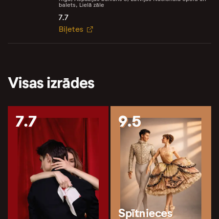
balets, Lielā zāle
7.7
Biļetes
Visas izrādes
7.7
9.5
Spītnieces