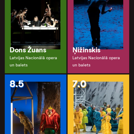
Dons Žuans
Ņižinskis
Latvijas Nacionālā opera
Latvijas Nacionālā opera
un balets
un balets
8.5
7.0