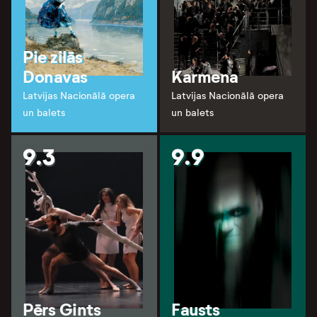
Pie zilās
Donavas
Karmena
Latvijas Nacionālā opera
Latvijas Nacionālā opera
un balets
un balets
9.3
9.9
Pērs Gints
Fausts