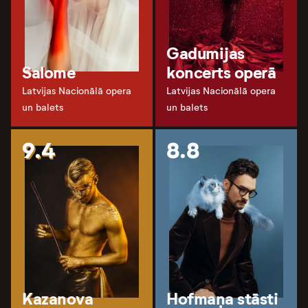
Gadumijas
Salome
koncerts operā
Latvijas Nacionālā opera
Latvijas Nacionālā opera
un balets
un balets
9.4
8.8
Kazanova
Hofmaņa stāsti