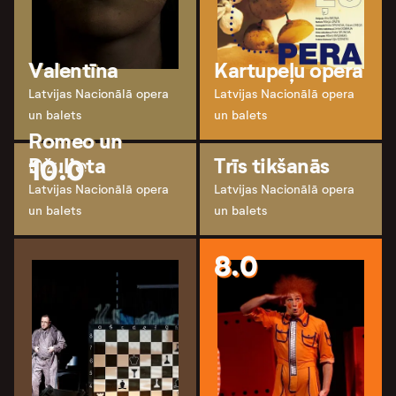
Valentīna
Kartupeļu opera
Latvijas Nacionālā opera
Latvijas Nacionālā opera
un balets
un balets
Romeo un
10.0
Džuljeta
Trīs tikšanās
Latvijas Nacionālā opera
Latvijas Nacionālā opera
un balets
un balets
8.0