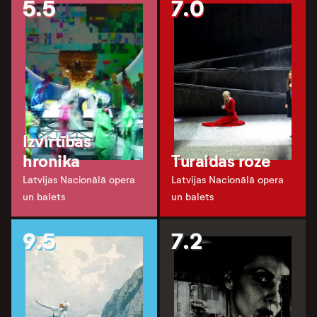
5.5
7.0
Izvirtības
hronika
Turaidas roze
Latvijas Nacionālā opera
Latvijas Nacionālā opera
un balets
un balets
9.5
7.2