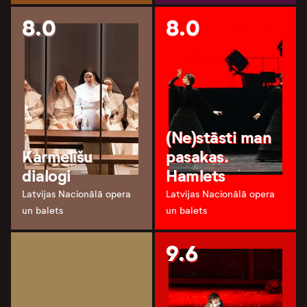
8.0
8.0
(Ne)stāsti man
Karmelīšu
pasakas.
dialogi
Hamlets
Latvijas Nacionālā opera
Latvijas Nacionālā opera
un balets
un balets
9.6