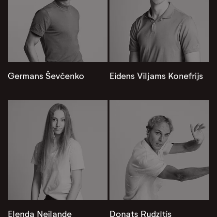
Germans Ševčenko
Eidens Viljams Konefrijs
Elenda Neilande
Donats Rudzītis