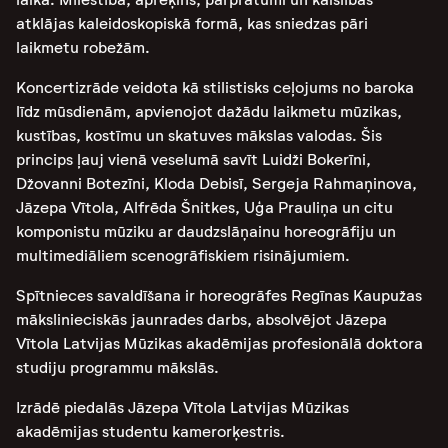
atklājas kaleidoskopiskā formā, kas sniedzas pāri
laikmetu robežām.
Koncertizrāde veidota kā stilistisks ceļojums no baroka
līdz mūsdienām, apvienojot dažādu laikmetu mūzikas,
kustības, kostīmu un skatuves mākslas valodas. Šis
princips ļauj vienā veselumā savīt Luidži Bokerīni,
Džovanni Botezīni, Kloda Debisī, Sergeja Rahmaņinova,
Jāzepa Vītola, Alfrēda Šnitkes, Uģa Prauliņa un citu
komponistu mūziku ar daudzslāņainu horeogrāfiju un
multimediāliem scenogrāfiskiem risinājumiem.
Spītnieces savaldīšana ir horeogrāfes Regīnas Kaupužas
mākslinieciskās jaunrades darbs, absolvējot Jāzepa
Vītola Latvijas Mūzikas akadēmijas profesionālā doktora
studiju programmu mākslās.
Izrādē piedalās Jāzepa Vītola Latvijas Mūzikas
akadēmijas studentu kamerorķestris.