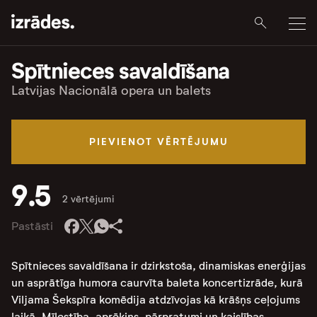
Spītnieces savaldīšana
Latvijas Nacionālā opera un balets
PIEVIENOT VĒRTĒJUMU
9.5
2 vērtējumi
Pastāsti
Spītnieces savaldīšana ir dzirkstoša, dinamiskas enerģijas
un asprātīga humora caurvīta baleta koncertizrāde, kurā
Viljama Šekspīra komēdija atdzīvojas kā krāšņs ceļojums
laikā. Mīlestība, aprēķins, pārpratumi un kaislības