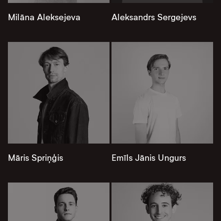
Milāna Aleksejeva
Aleksandrs Sergejevs
Māris Spriņģis
Emīls Jānis Ungurs