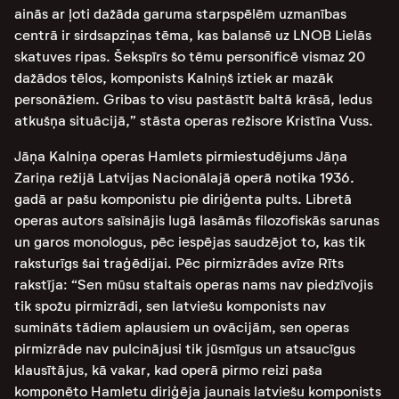
ainās ar ļoti dažāda garuma starpspēlēm uzmanības
centrā ir sirdsapziņas tēma, kas balansē uz LNOB Lielās
skatuves ripas. Šekspīrs šo tēmu personificē vismaz 20
dažādos tēlos, komponists Kalniņš iztiek ar mazāk
personāžiem. Gribas to visu pastāstīt baltā krāsā, ledus
atkušņa situācijā,” stāsta operas režisore Kristīna Vuss.
Jāņa Kalniņa operas Hamlets pirmiestudējums Jāņa
Zariņa režijā Latvijas Nacionālajā operā notika 1936.
gadā ar pašu komponistu pie diriģenta pults. Libretā
operas autors saīsinājis lugā lasāmās filozofiskās sarunas
un garos monologus, pēc iespējas saudzējot to, kas tik
raksturīgs šai traģēdijai. Pēc pirmizrādes avīze Rīts
rakstīja: “Sen mūsu staltais operas nams nav piedzīvojis
tik spožu pirmizrādi, sen latviešu komponists nav
sumināts tādiem aplausiem un ovācijām, sen operas
pirmizrāde nav pulcinājusi tik jūsmīgus un atsaucīgus
klausītājus, kā vakar, kad operā pirmo reizi paša
komponēto Hamletu diriģēja jaunais latviešu komponists