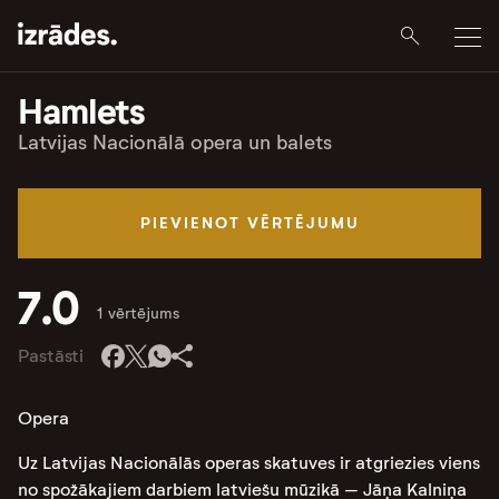
Hamlets
Latvijas Nacionālā opera un balets
PIEVIENOT VĒRTĒJUMU
7.0
1 vērtējums
Pastāsti
Opera
Uz Latvijas Nacionālās operas skatuves ir atgriezies viens
no spožākajiem darbiem latviešu mūzikā – Jāņa Kalniņa