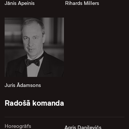
Jānis Apeinis
Rihards Millers
Juris Ādamsons
Radošā komanda
Horeogrāfs
Agris Daņiļevičs