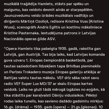
muzikālā traģēdija Hamlets, stāsts par spēku un
maigumu, kas veidots desmit ainās ar starpspēlēm.
Jaunuzvedumu veido izrādes muzikālais vadītājs un
diriģents Mārtiņš Ozoliņš, režisore Kristīna Vuss (Kristina
Wuss), scenogrāfs Andris Eglītis un kostīmu māksliniece
Kristīne Pasternaka. Iestudējuma patrons ir Latvijas
Nacionālās operas ģilde ASV.
“Opera Hamlets tika pabeigta 1935. gadā, rakstīta gan
Latvijā, gan Austrijā. Tas bija laiks, kad Latvijas komanda
guva uzvaru 1. Eiropas čempionātā basketbolā, par
tautas saziedotiem līdzekļiem tapa Brīvības piemineklis
un Parīzes Trokadero muzeja Eiropas galeriju atklāja ar
Baltijas valstu tautas mākslu. VEF drīz sāka ražot savu
radio VEF Super Lux MD/37 ar skalu Eiropas kartes
veidolā. Laiks ne gluži tādā mērogā izgāzies no eņģēm, kā
tika stāstīts par karaļvalsti Dāniju viduslaikos. Pēkšņi
rodas laika tunelis, kas savieno dažādo gadsimtu mirkļus:
16.gs. (drāma) – 1935. gads (opera) – 21.gs.(gleznas). 10