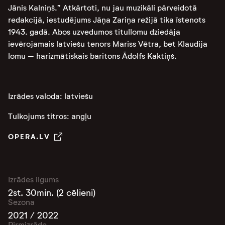
Jānis Kalniņš.” Atkārtoti, nu jau muzikāli pārveidotā
redakcijā, iestudējums Jāņa Zariņa režijā tika īstenots
1943. gadā. Abos uzvedumos titullomu dziedāja
ievērojamais latviešu tenors Mariss Vētra, bet Klaudija
lomu – harizmātiskais baritons Ādolfs Kaktiņš.
Izrādes valoda: latviešu
Tulkojums titros: angļu
OPERA.LV
Izrādes ilgums
2st. 30min. (2 cēlieni)
Sezona
2021 / 2022
Pirmizrāde