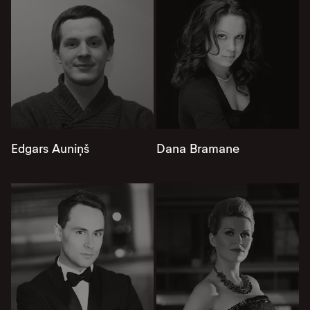
Edgars Auniņš
Dana Bramane