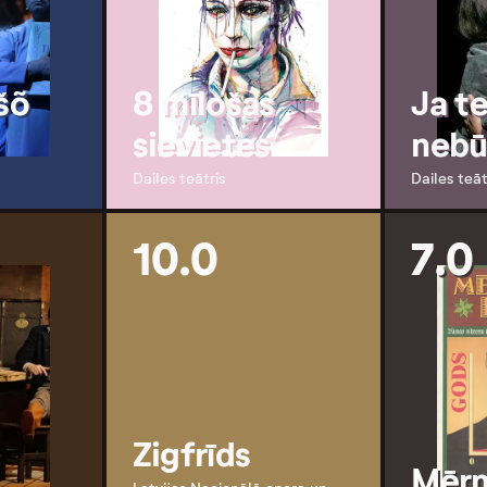
šõ
8 mīlošas
Ja te
sievietes
nebū
Dailes teātris
Dailes teāt
10.0
7.0
Zigfrīds
Mērn