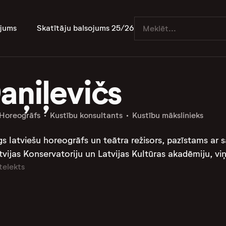
jums
Skatītāju balsojums 25/26
aņiļevičs
Horeogrāfs
Kustību konsultants
Kustību mākslinieks
gs latviešu horeogrāfs un teātra režisors, pazīstams ar
tvijas Konservatoriju un Latvijas Kultūras akadēmiju, viņ
telekts