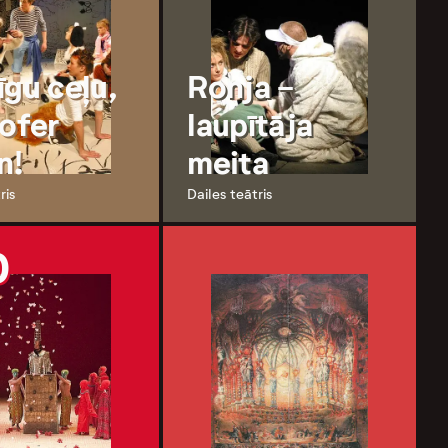
īgu ceļu,
Ronja -
tofer
laupītāja
n!
meita
ris
Dailes teātris
0