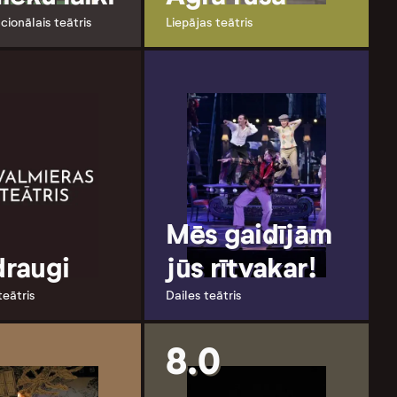
cionālais teātris
Liepājas teātris
Mēs gaidījām
draugi
jūs rītvakar!
teātris
Dailes teātris
8.0