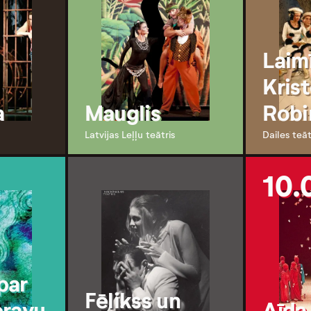
Laim
Kris
a
Mauglis
Robi
Latvijas Leļļu teātris
Dailes teāt
10.
par
Fēlikss un
pravu
Aīda