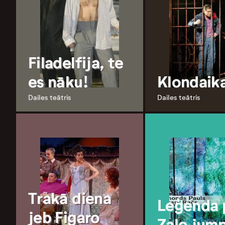
Filadelfija, te
es nāku!
Klondaik
Dailes teātris
Dailes teātris
Trakā diena
Leģenda 
jeb Figaro
Zaļo jum