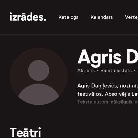
Katalogs
Kalendārs
Vērtē
Agris D
Aktieris
Baletmeistars
Agris Daņiļevičs, nozīmī
festivālos. Absolvējis La
Teksta autors mākslīgais in
Teātri