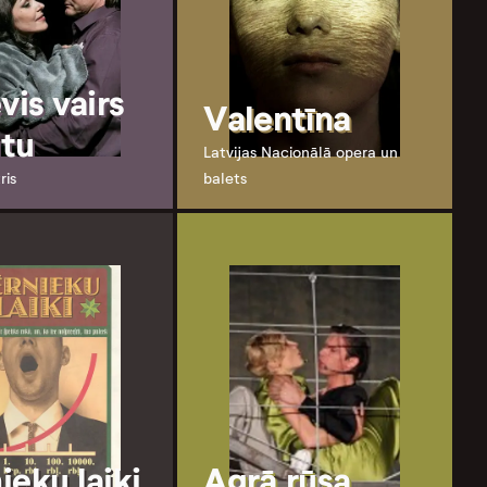
vis vairs
Valentīna
tu
Latvijas Nacionālā opera un
ris
balets
ieku laiki
Agrā rūsa