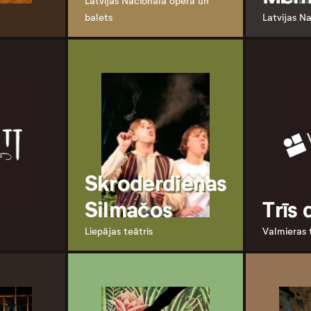
Latvijas Nacionālā opera un
balets
Latvijas Na
Skroderdienas
Silmačos
Trīs 
Liepājas teātris
Valmieras 