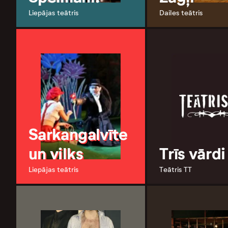
Liepājas teātris
Dailes teātris
Sarkangalvīte
un vilks
Trīs vārdi
Liepājas teātris
Teātris TT