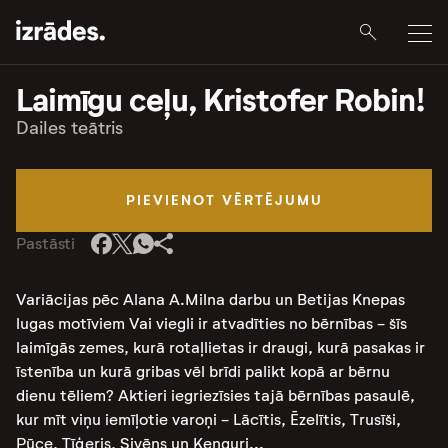
Laimīgu ceļu, Kristofer Robin!
Dailes teātris
PIEVIENOT VĒRTĒJUMU
Pastāsti
Variācijas pēc Alana A.Milna darbu un Betijas Knepas
lugas motīviem Vai viegli ir atvadīties no bērnības - šīs
laimīgās zemes, kurā rotaļlietas ir draugi, kurā pasakas ir
īstenība un kurā gribas vēl brīdi palikt kopā ar bērnu
dienu tēliem? Aktieri iegriezīsies tajā bērnības pasaulē,
kur mīt viņu iemīļotie varoņi - Lācītis, Ēzelītis, Trusīši,
Pūce, Tīģeris, Sivēns un Ķenguri...