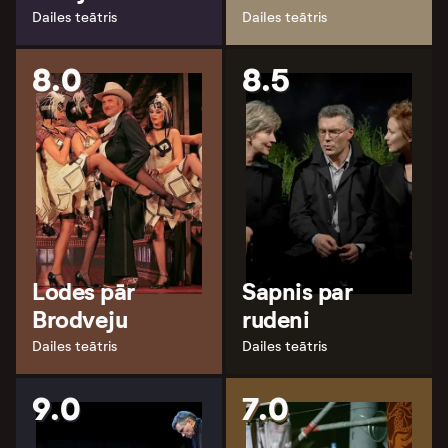
Dailes teātris
Dailes teātris
8.0
8.5
Lodes pār
Sapnis par
Brodveju
rudeni
Dailes teātris
Dailes teātris
9.0
7.0