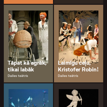
Tāpat kā agrāk,
Laimīgu ceļu,
tikai labāk
Kristofer Robin!
Dailes teātris
Dailes teātris