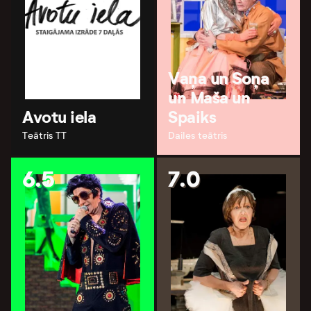
Vaņa un Soņa
un Maša un
Avotu iela
Spaiks
Teātris TT
Dailes teātris
6.5
7.0