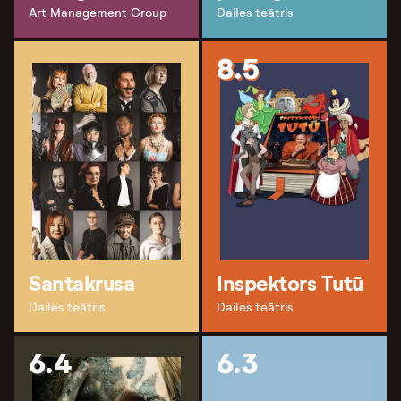
Art Management Group
Dailes teātris
8.5
Santakrusa
Inspektors Tutū
Dailes teātris
Dailes teātris
6.4
6.3