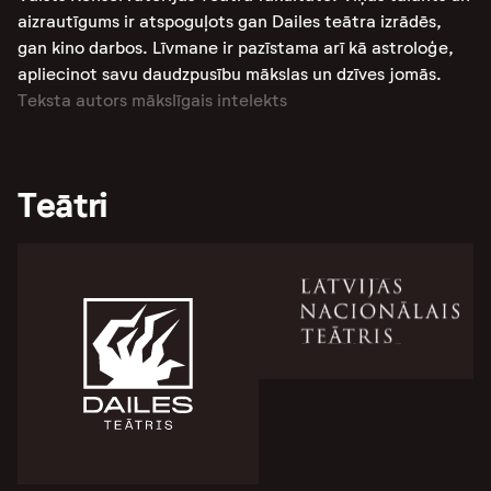
aizrautīgums ir atspoguļots gan Dailes teātra izrādēs,
gan kino darbos. Līvmane ir pazīstama arī kā astroloģe,
apliecinot savu daudzpusību mākslas un dzīves jomās.
Teksta autors mākslīgais intelekts
Teātri