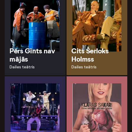
Pērs Gints nav
Cits Šerloks
mājās
Holmss
Dailes teātris
Dailes teātris