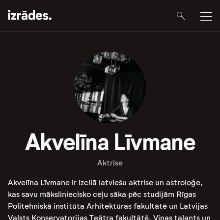
Akvelīna Līvmane
Aktrise
Akvelīna Līvmane ir izcilā latviešu aktrise un astroloģe,
kas savu māksliniecisko ceļu sāka pēc studijām Rīgas
Politehniskā institūta Arhitektūras fakultātē un Latvijas
Valsts Konservatorijas Teātra fakultātē. Viņas talants un