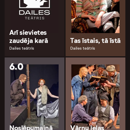
Arī sievietes
zaudēja karā
Tas īstais, tā īstā
Dailes teātris
Dailes teātris
6.0
Noslēpumainā
Vārnu ielas