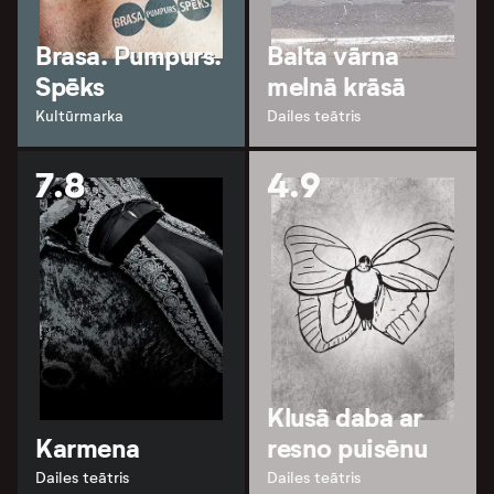
Brasa. Pumpurs.
Balta vārna
Spēks
melnā krāsā
Kultūrmarka
Dailes teātris
7.8
4.9
Klusā daba ar
Karmena
resno puisēnu
Dailes teātris
Dailes teātris