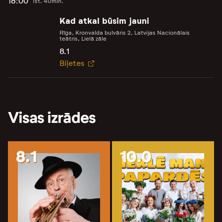
18:00
1st. 40min.
Kad atkal būsim jauni
Rīga, Kronvalda bulvāris 2, Latvijas Nacionālais
teātris, Lielā zāle
8.1
Biļetes
Visas izrādes
8.1
10.0