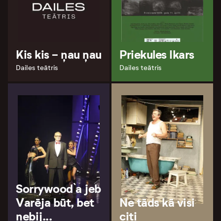
Kis kis - ņau ņau
Priekules Ikars
Dailes teātris
Dailes teātris
Sorrywood`a jeb
Varēja būt, bet
Ne tāds kā visi
nebij...
citi