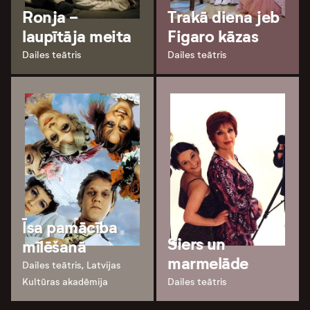
Ronja -
Trakā diena jeb
laupītāja meita
Figaro kāzas
Dailes teātris
Dailes teātris
Īsa pamācība
Siers un
mīlēšanā
marmelāde
Dailes teātris, Latvijas
Kultūras akadēmija
Dailes teātris