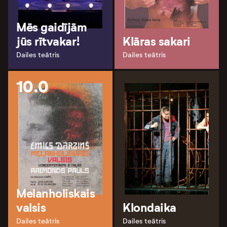
Mēs gaidījām
jūs rītvakar!
Klāras sakari
Dailes teātris
Dailes teātris
10.0
Melanholiskais
valsis
Klondaika
Dailes teātris
Dailes teātris