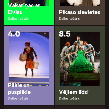
Vakariņas ar
Elvisu
Pikaso sievietes
Dailes teātris
Dailes teātris
4.0
8.5
Plikie un
pusplikie
Vējiem līdzi
Dailes teātris
Dailes teātris