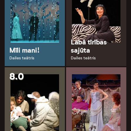
Labā tīrības
Mīli mani!
sajūta
Dailes teātris
Dailes teātris
8.0