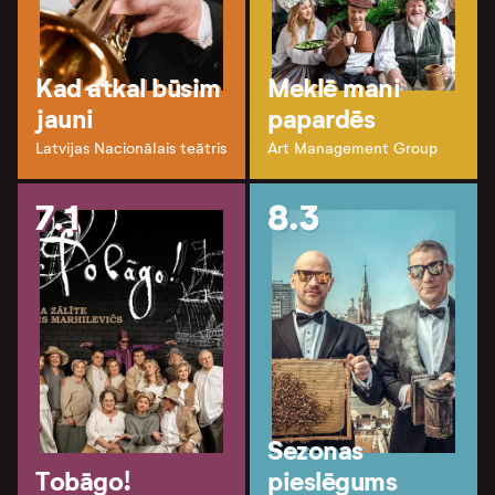
Kad atkal būsim
Meklē mani
jauni
papardēs
Latvijas Nacionālais teātris
Art Management Group
7.1
8.3
Sezonas
Tobāgo!
pieslēgums