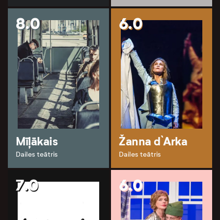
8.0
6.0
Mīļākais
Žanna d`Arka
Dailes teātris
Dailes teātris
7.0
6.0