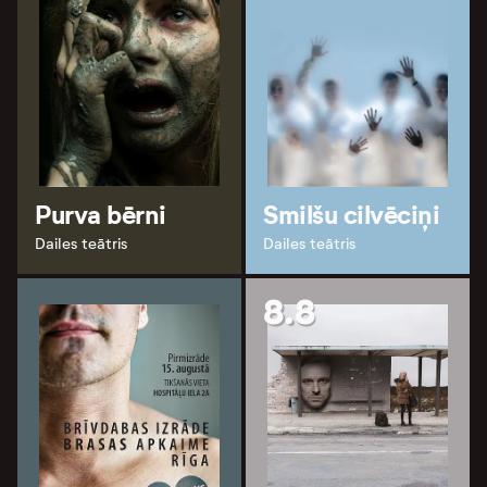
Purva bērni
Smilšu cilvēciņi
Dailes teātris
Dailes teātris
8.8