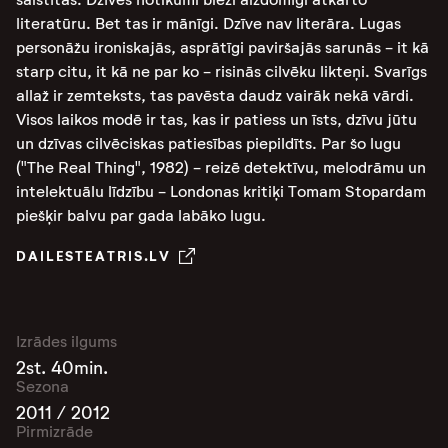
literatūru. Bet tas ir mānīgi. Dzīve nav literāra. Lugas
personāžu ironiskajās, asprātīgi paviršajās sarunās - it kā
starp citu, it kā ne par ko - risinās cilvēku likteņi. Svarīgs
allaž ir zemteksts, tas pavēsta daudz vairāk nekā vārdi.
Visos laikos modē ir tas, kas ir patiess un īsts, dzīvu jūtu
un dzīvas cilvēciskas patiesības piepildīts. Par šo lugu
("The Real Thing", 1982) - reizē detektīvu, melodrāmu un
intelektuālu līdzību - Londonas kritiķi Tomam Stopardam
piešķir balvu par gada labāko lugu.
DAILESTEATRIS.LV
Izrādes ilgums
2st. 40min.
Sezona
2011 / 2012
Pirmizrāde