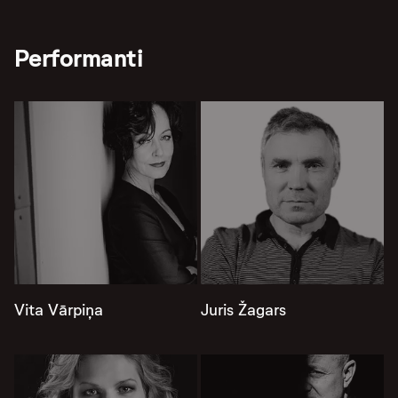
Performanti
Vita Vārpiņa
Juris Žagars