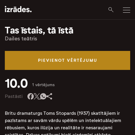
Tas īstais, tā īstā
Dailes teātris
PIEVIENOT VĒRTĒJUMU
10.0
1 vērtējums
Pastāsti
Britu dramaturgs Toms Stopards (1937) skatītājiem ir
pazīstams ar savām vārdu spēlēm un intelektuālajiem
rēbusiem, kuros ilūzija un realitāte ir nesaraujami
saistītas. Dzīves notikumi bieži aizdomīgi atkārto