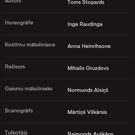
Autors
Toms Stopards
Horeogrāfe
Inga Raudinga
Kostīmu māksliniece
Anna Heinrihsone
Režisors
Mihails Gruzdovs
Gaismu mākslinieks
Normunds Alsiņš
Scenogrāfs
Mārtiņš Vilkārsis
Tulkotājs
Raimonds Auškāps