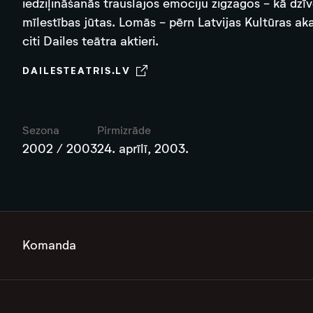
iedziļināšanās trauslajos emociju zigzagos - kā dzīv
mīlestības jūtas. Lomās - pērn Latvijas Kultūras ak
citi Dailes teātra aktieri.
DAILESTEATRIS.LV
Sezona
Pirmizrāde
2002 / 2003
24. aprīlī, 2003.
Komanda