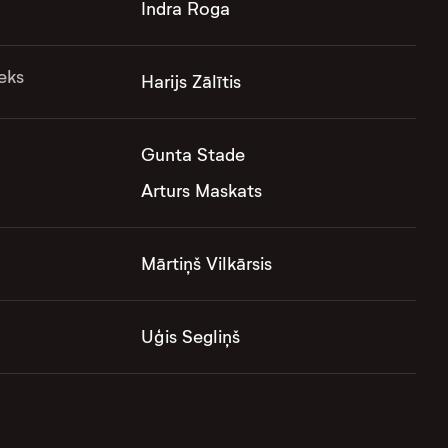
Indra Roga
eks
Harijs Zālītis
Gunta Stade
Arturs Maskats
Mārtiņš Vilkārsis
Uģis Segliņš