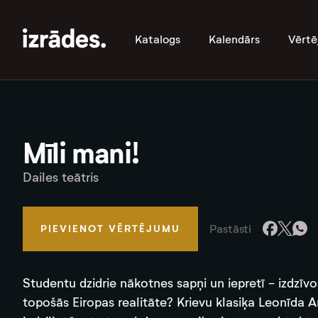
Katalogs
Kalendārs
Vērtē
Mīli mani!
Dailes teātris
Pastāsti
PIEVIENOT VĒRTĒJUMU
Studentu dzidrie nākotnes sapņi un iepretī - izdzī
topošās Eiropas realitāte? Krievu klasiķa Leonīda 