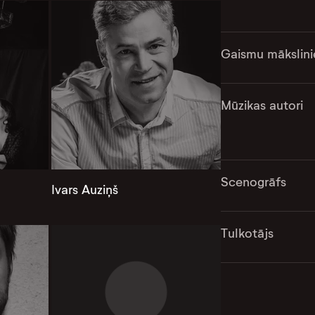
Gaismu mākslini
Mūzikas autori
Scenogrāfs
Ivars Auziņš
Tulkotājs