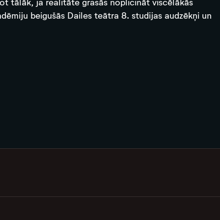
ot tālāk, ja realitāte grasās noplicināt viscēlākās
adēmiju beigušās Dailes teātra 8. studijas audzēkņi un