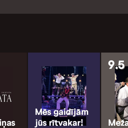
9.5
Mēs gaidījām
iņas
jūs rītvakar!
Meža