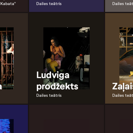
 "Kabata"
Dailes teātris
Dailes teāt
Ludviga
a
prodžekts
Zaļa
Dailes teātris
Dailes teāt