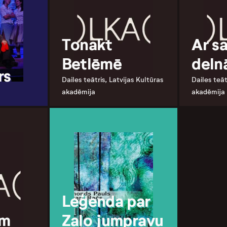
Tonakt
Ar sa
Betlēmē
deln
rs
Dailes teātris, Latvijas Kultūras
Dailes teāt
akadēmija
akadēmija
Leģenda par
em
Zaļo jumpravu