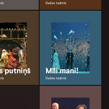
ris
Dailes teātris
is putniņš
Mīli mani!
ris
Dailes teātris