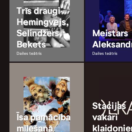
Trīs draugi -
Hemingvejs,
Selindžers,
Meistars
Bekets
Aleksand
Dailes teātris
Dailes teātris
Stacijas
Īsa pamācība
vakari
mīlēšanā
klaidoņi