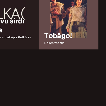
vu sirdi
ā
Tobāgo!
ris, Latvijas Kultūras
Dailes teātris