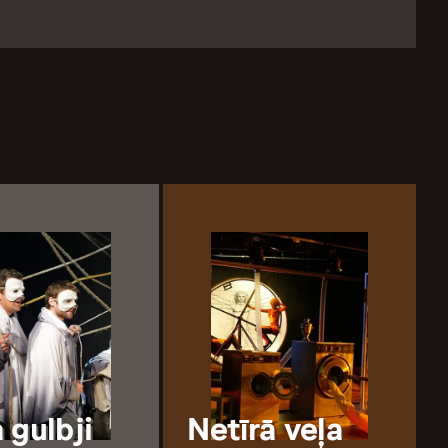
 gulbji
Netīrā veļa