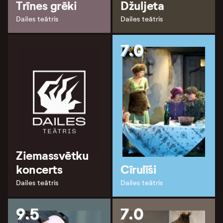
Trīnes grēki
Džuljeta
Dailes teātris
Dailes teātris
7.0
Ziemassvētku
koncerts
Cīrulīši
Dailes teātris
Dailes teātris
9.5
7.0