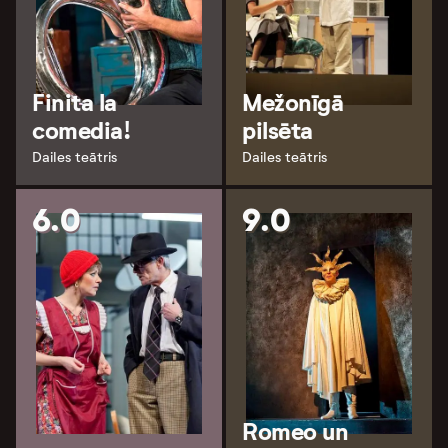
Finita la
Mežonīgā
comedia!
pilsēta
Dailes teātris
Dailes teātris
6.0
9.0
Romeo un