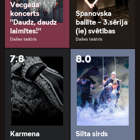
Vecgada
koncerts
Spanovska
"Daudz, daudz
ballīte - 3.sērija
laimītes!"
(ie) svētības
Dailes teātris
Dailes teātris
7.8
8.0
Karmena
Silta sirds