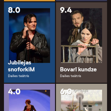
8.0
9.4
Jubilejas
snoforkiM
Bovarī kundze
Dailes teātris
Dailes teātris
4.0
6.0