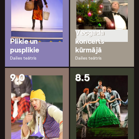
Vecgada
Plikie un
koncerts
pusplikie
kūrmājā
Dailes teātris
Dailes teātris
9.0
8.5