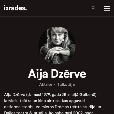
Aija Dzērve
Aktrise
Tulkotāja
Aija Dzērve (dzimusi 1979. gada 28. maijā Gulbenē) ir
latviešu teātra un kino aktrise, kas apguvusi
aktiermeistarību Valmieras Drāmas teātra studijā un
Dailes teātra 8. studijā, ko pabeigusi 2002. gadā,