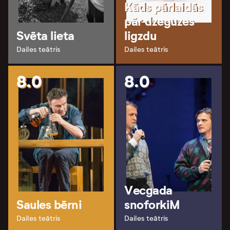
Kāds pārlaidās
pār dzeguzes
Svēta lieta
ligzdu
Dailes teātris
Dailes teātris
8.0
8.0
Vecgada
Saules bērni
snoforkiM
Dailes teātris
Dailes teātris