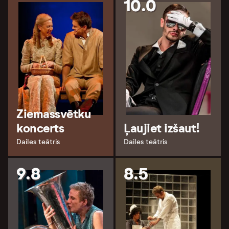
10.0
Ziemassvētku
koncerts
Ļaujiet izšaut!
Dailes teātris
Dailes teātris
9.8
8.5