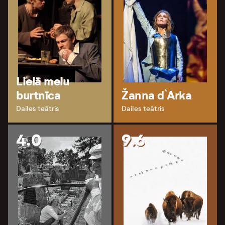
Lielā melu
burtnīca
Žanna d`Arka
Dailes teātris
Dailes teātris
4.0
9.6