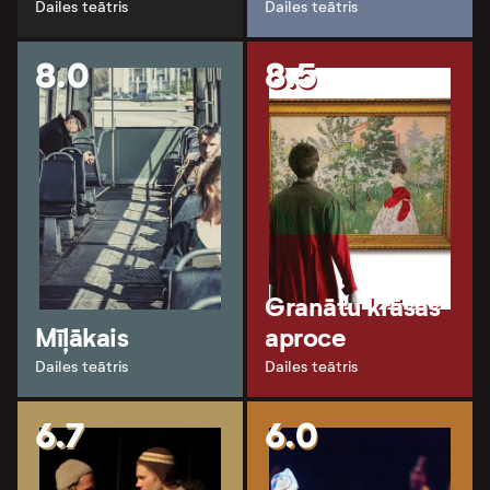
Dailes teātris
Dailes teātris
8.0
8.5
Granātu krāsas
Mīļākais
aproce
Dailes teātris
Dailes teātris
6.7
6.0