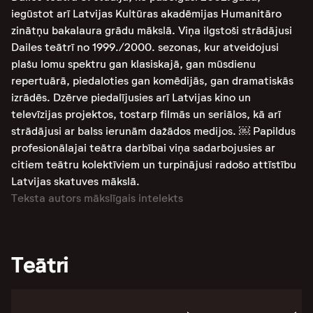
iegūstot arī Latvijas Kultūras akadēmijas Humanitāro
zinātņu bakalaura grādu mākslā. Viņa ilgstoši strādājusi
Dailes teātrī no 1999./2000. sezonas, kur atveidojusi
plašu lomu spektru gan klasiskajā, gan mūsdienu
repertuārā, piedaloties gan komēdijās, gan dramatiskās
izrādēs. Dzērve piedalījusies arī Latvijas kino un
televīzijas projektos, tostarp filmās un seriālos, kā arī
strādājusi ar balss ierunām dažādos medijos. ￼ Papildus
profesionālajai teātra darbībai viņa sadarbojusies ar
citiem teātru kolektīviem un turpinājusi radošo attīstību
Latvijas skatuves mākslā.
Teksta autors mākslīgais intelekts
Teātri