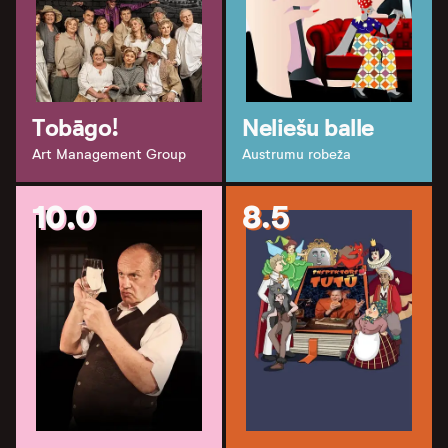
Tobāgo!
Neliešu balle
Art Management Group
Austrumu robeža
10.0
8.5