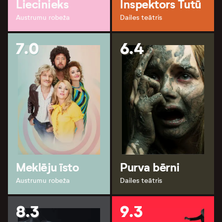
Liecinieks
Inspektors Tutū
Austrumu robeža
Dailes teātris
7.0
6.4
Meklēju īsto
Purva bērni
Austrumu robeža
Dailes teātris
8.3
9.3