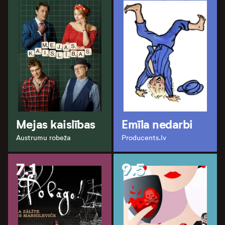
Mejas kaislības
Emīla nedarbi
Austrumu robeža
Producents.lv
7.1
9.5