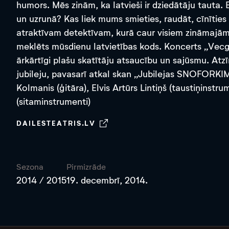
humors. Mēs zinām, ka latvieši ir dziedātāju tauta. 
un uzrunā? Kas liek mums smieties, raudāt, cīnīties v
atraktīvam detektīvam, kurā caur visiem zināmajā
meklēts mūsdienu latvietības kods. Koncerts „V
ārkārtīgi plašu skatītāju atsaucību un sajūsmu. Atz
jubileju, pavasarī atkal skan „Jubilejas SNOFORKI
Kolmanis (ģitāra), Elvis Artūrs Lintiņš (taustiņinstrum
(sitaminstrumenti)
DAILESTEATRIS.LV
Sezona
Pirmizrāde
2014 / 2015
19. decembrī, 2014.