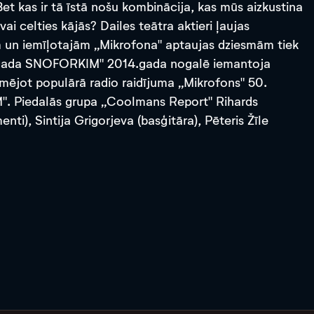
Bet kas ir tā īstā nošu kombinācija, kas mūs aizkustina
ai celties kājās? Dailes teātra aktieri ļaujas
m un iemīļotajām „Mikrofona" aptaujas dziesmām tiek
ecgada SNOFORKIM" 2014.gada nogalē iemantoja
īmējot populārā radio raidījuma „Mikrofons" 50.
M". Piedalās grupa „Coolmans Report" Rihards
enti), Sintija Grigorjeva (basģitāra), Pēteris Žīle