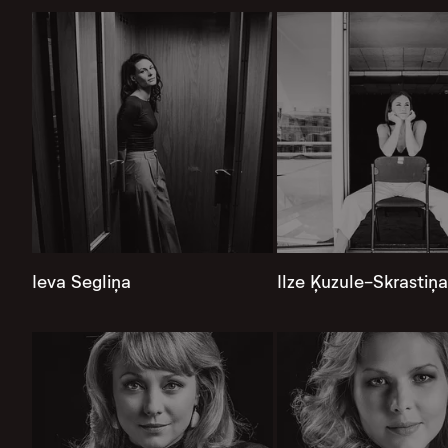
Ieva Segliņa
Ilze Ķuzule-Skrastiņa