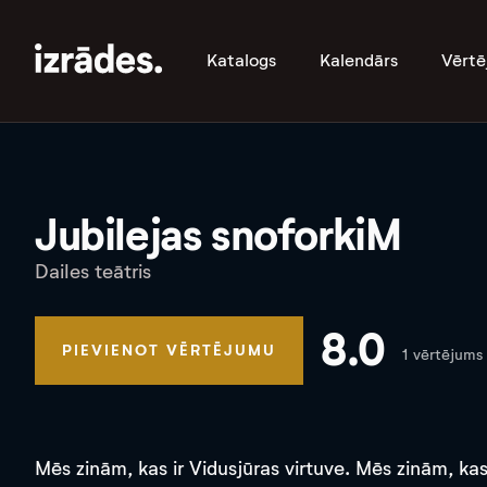
Katalogs
Kalendārs
Vērtē
Jubilejas snoforkiM
Dailes teātris
8.0
PIEVIENOT VĒRTĒJUMU
1 vērtējums
Mēs zinām, kas ir Vidusjūras virtuve. Mēs zinām, kas