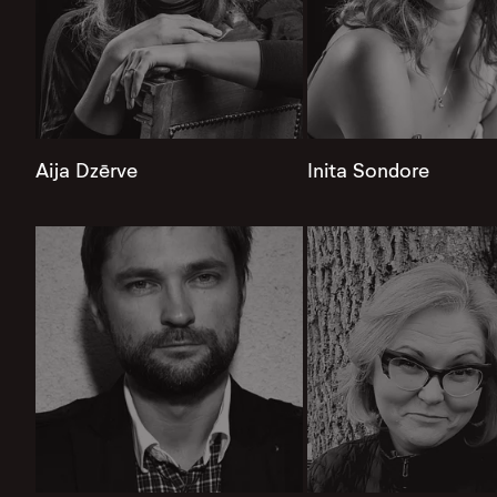
Aija Dzērve
Inita Sondore