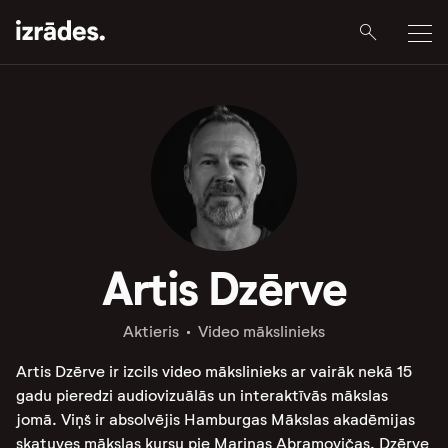
Artis Dzērve
Aktieris
Video mākslinieks
Artis Dzērve ir izcils video mākslinieks ar vairāk nekā 15
gadu pieredzi audiovizuālās un interaktīvās mākslas
jomā. Viņš ir absolvējis Hamburgas Mākslas akadēmijas
skatuves mākslas kursu pie Marinas Abramovičas. Dzērve