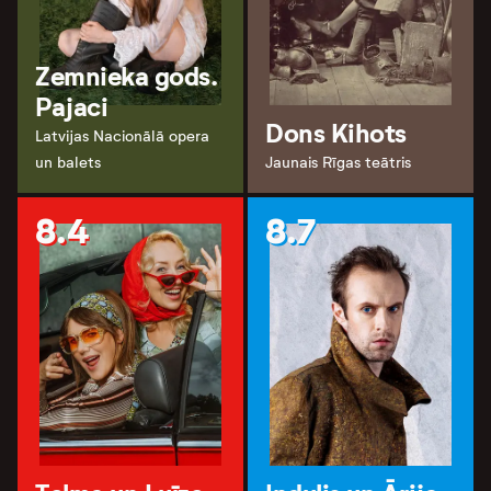
Zemnieka gods.
Pajaci
Dons Kihots
Latvijas Nacionālā opera
un balets
Jaunais Rīgas teātris
8.4
8.7