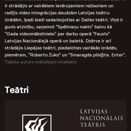
ir strādājis ar vairākiem ievērojamiem režisoriem un
radījis video integrācijas daudzām Latvijas teātru
izrādēm, īpaši bieži sadarbojoties ar Dailes teātri. Viņš ir
guvis atzinību, saņemot "Spēlmaņu nakts" balvu kā
"Gada videomākslinieks" par darbu operā "Fausts"
Latvijas Nacionālajā operā un baletā. Dzērve ir arī
strādājis Liepājas teātrī, piedaloties vairākās izrādēs,
piemēram, "Roberto Zuko" un "Smaragda pils@ta. Enter".
Teksta autors mākslīgais intelekts
Teātri