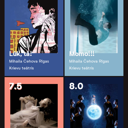
Lūk, tā!
Momo!!!
Mihaila Čehova Rīgas
Mihaila Čehova Rīgas
Krievu teātris
Krievu teātris
7.5
8.0