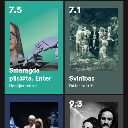
7.5
7.1
Smaragda
pils@ta. Enter
Svinības
Liepājas teātris
Dailes teātris
9.3