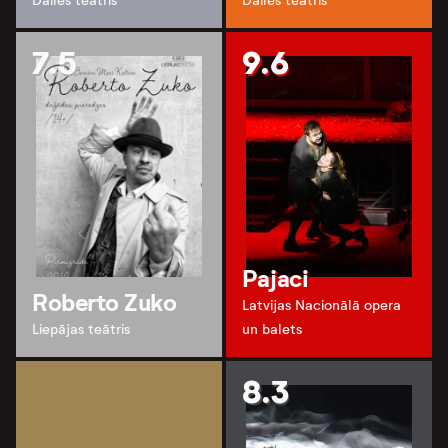
Dailes teātris
Dailes teātris
7.5
9.6
Pajaci
Roberto Zuko
Latvijas Nacionālā opera
Liepājas teātris
un balets
8.3