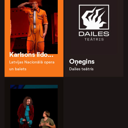
Karlsons lido...
Oņegins
Latvijas Nacionālā opera
un balets
Dailes teātris