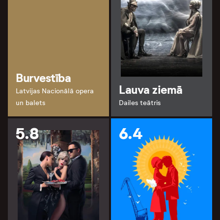
Burvestība
Lauva ziemā
Latvijas Nacionālā opera
un balets
Dailes teātris
5.8
6.4