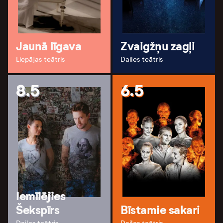
Jaunā līgava
Zvaigžņu zagļi
Liepājas teātris
Dailes teātris
8.5
6.5
Iemīlējies
Šekspīrs
Bīstamie sakari