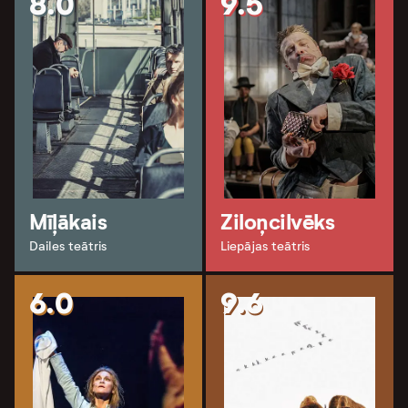
8.0
9.5
Mīļākais
Ziloņcilvēks
Dailes teātris
Liepājas teātris
6.0
9.6