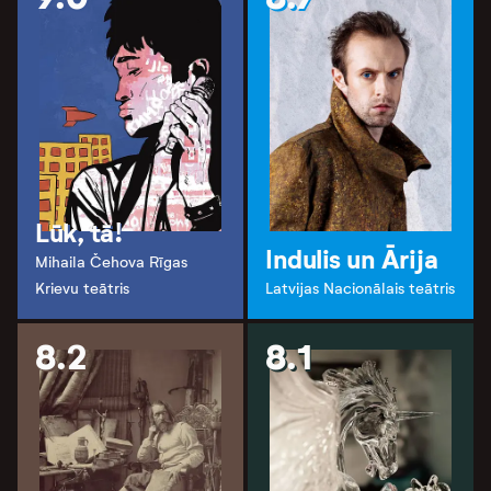
Lūk, tā!
Indulis un Ārija
Mihaila Čehova Rīgas
Krievu teātris
Latvijas Nacionālais teātris
8.2
8.1