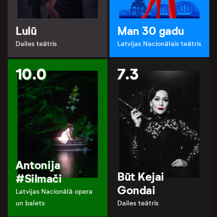
Lulū
Man 30 gadu
Dailes teātris
Latvijas Nacionālais teātris
10.0
7.3
Antonija
Būt Kejai
#Silmači
Gondai
Latvijas Nacionālā opera
un balets
Dailes teātris