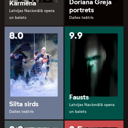
Doriana Greja
Karmena
portrets
Latvijas Nacionālā opera
un balets
Dailes teātris
8.0
9.9
Fausts
Silta sirds
Latvijas Nacionālā opera
Dailes teātris
un balets