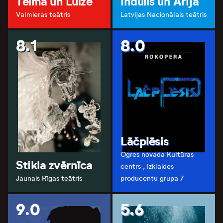
Telma un Luīze
Indulis un Ārija
Valmieras teātris
Latvijas Nacionālais teātris
8.1
8.0
Lāčplēsis
Ogres novada Kultūras
Stikla zvērnīca
centrs , Izklaides
Jaunais Rīgas teātris
producentu grupa 7
9.0
5.6