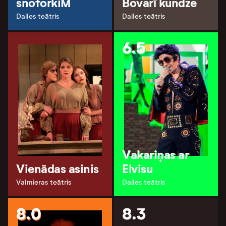
snoforkiM
Bovarī kundze
Dailes teātris
Dailes teātris
6.5
Vakariņas ar
Vienādas asinis
Elvisu
Valmieras teātris
Dailes teātris
8.0
8.3