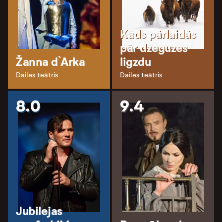
Kāds pārlaidās
pār dzeguzes
Žanna d`Arka
ligzdu
Dailes teātris
Dailes teātris
8.0
9.4
Jubilejas