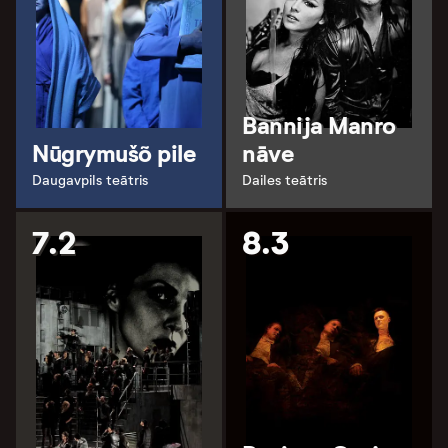
Bannija Manro
Nūgrymušõ pile
nāve
Daugavpils teātris
Dailes teātris
7.2
8.3