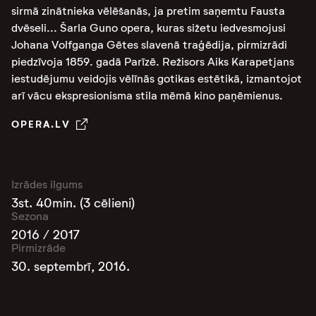
sirmā zinātnieka vēlēšanās, ja pretim saņemtu Fausta
dvēseli... Šarla Guno opera, kuras sižetu iedvesmojusi
Johana Volfganga Gētes slavenā traģēdija, pirmizrādi
piedzīvoja 1859. gadā Parīzē. Režisors Aiks Karapetjans
iestudējumu veidojis vēlīnās gotikas estētikā, izmantojot
arī vācu ekspresionisma stila mēmā kino paņēmienus.
OPERA.LV
Izrādes ilgums
3st. 40min. (3 cēlieni)
Sezona
2016 / 2017
Pirmizrāde
30. septembrī, 2016.