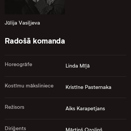
Jūlija Vasiļjeva
Radošā komanda
Horeogrāfe
Linda Mīļā
Kostīmu māksliniece
Kristīne Pasternaka
Režisors
Aiks Karapetjans
Diriģents
Mārtiņš Ozoliņš