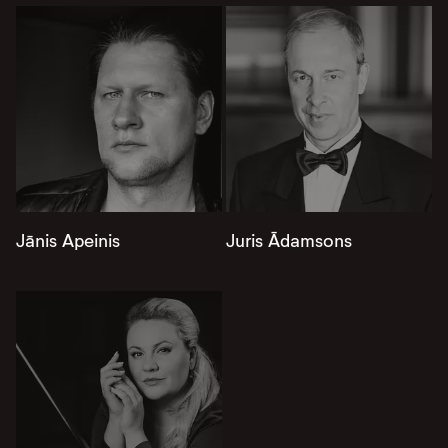
Jānis Apeinis
Juris Ādamsons