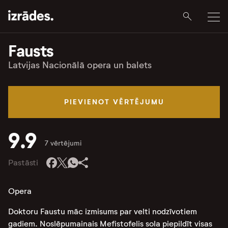
Fausts
Latvijas Nacionālā opera un balets
PIEVIENOT VĒRTĒJUMU
9.9
7 vērtējumi
Pastāsti
Opera
Doktoru Faustu māc izmisums par velti nodzīvotiem
gadiem. Noslēpumainais Mefistofelis sola piepildīt visas