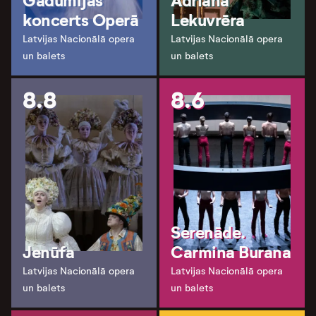
Gadumijas
Adriāna
koncerts Operā
Lekuvrēra
Latvijas Nacionālā opera
Latvijas Nacionālā opera
un balets
un balets
8.8
8.6
Serenāde.
Jenūfa
Carmina Burana
Latvijas Nacionālā opera
Latvijas Nacionālā opera
un balets
un balets