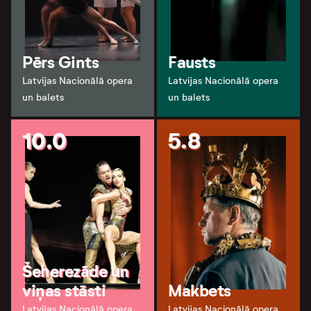
Pērs Gints
Fausts
Latvijas Nacionālā opera
Latvijas Nacionālā opera
un balets
un balets
10.0
5.8
Šeherezāde un
viņas stāsti
Makbets
Latvijas Nacionālā opera
Latvijas Nacionālā opera