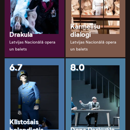
Karmelīšu
Drakula
dialogi
Latvijas Nacionālā opera
Latvijas Nacionālā opera
un balets
un balets
6.7
8.0
Klīstošais
holandietis
Dons Paskvāle