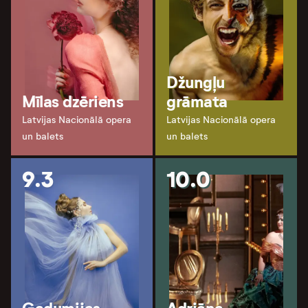
Džungļu
Mīlas dzēriens
grāmata
Latvijas Nacionālā opera
Latvijas Nacionālā opera
un balets
un balets
9.3
10.0