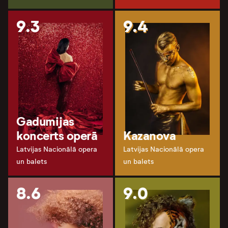
9.3
9.4
Gadumijas
koncerts operā
Kazanova
Latvijas Nacionālā opera
Latvijas Nacionālā opera
un balets
un balets
8.6
9.0