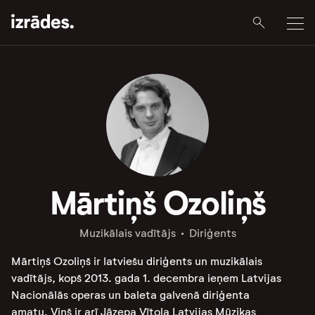
Mārtiņš Ozoliņš
Muzikālais vadītājs
Diriģents
Mārtiņš Ozoliņš ir latviešu diriģents un muzikālais
vadītājs, kopš 2013. gada 1. decembra ieņem Latvijas
Nacionālās operas un baleta galvenā diriģenta
amatu. Viņš ir arī Jāzepa Vītola Latvijas Mūzikas