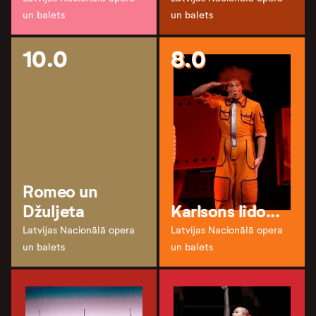
un balets
un balets
10.0
8.0
Romeo un
Džuljeta
Karlsons lido...
Latvijas Nacionālā opera
Latvijas Nacionālā opera
un balets
un balets