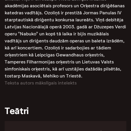
akadēmijas asociētais profesors un Orķestra diriģēšanas
katedras vadītājs. Ozoliņš ir prestižā Jormas Panulas IV
starptautiskā diriģentu konkursa laureāts. Viņš debitēja
Latvijas Nacionālajā operā 2003. gadā ar Džuzepes Verdi
operu "Nabuko" un kopš tā laika ir bijis muzikālais
vadītājs un diriģents daudzām operas un baleta izrādēm,
kā arī koncertiem. Ozoliņš ir sadarbojies ar tādiem
orķestriem kā Leipcigas Gewandhaus orķestris,
Tamperes Filharmonijas orķestris un Lietuvas Valsts
simfoniskais orķestris, kā arī uzstājies dažādās pilsētās,
tostarp Maskavā, Mehiko un Triestē.
Teksta autors mākslīgais intelekts
Teātri