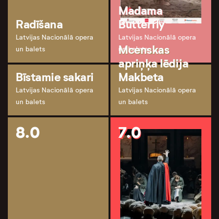
Madama
Radīšana
Butterfly
Latvijas Nacionālā opera
Latvijas Nacionālā opera
Mcenskas
un balets
un balets
apriņķa lēdija
Bīstamie sakari
Makbeta
Latvijas Nacionālā opera
Latvijas Nacionālā opera
un balets
un balets
8.0
7.0