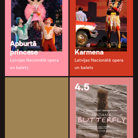
Apburtā
princese
Karmena
Latvijas Nacionālā opera
Latvijas Nacionālā opera
un balets
un balets
4.5