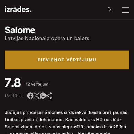
Salome
Latvijas Nacionālā opera un balets
PIEVIENOT VĒRTĒJUMU
7.8
12 vērtējumi
Pastāsti
Jūdejas princeses Salomes sirds iekvēl kaislē pret jaunās
ticības pravieti Johanaanu. Kad valdnieks Hērods lūdz
Salomi viņam dejot, viņas pieprasītā samaksa ir nežēlīga
– princese vēlas pravieša galvu… Noslēpumainie