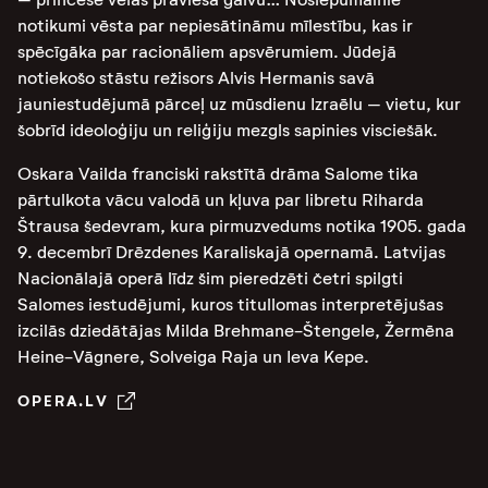
notikumi vēsta par nepiesātināmu mīlestību, kas ir
spēcīgāka par racionāliem apsvērumiem. Jūdejā
notiekošo stāstu režisors Alvis Hermanis savā
jauniestudējumā pārceļ uz mūsdienu Izraēlu – vietu, kur
šobrīd ideoloģiju un reliģiju mezgls sapinies visciešāk.
Oskara Vailda franciski rakstītā drāma Salome tika
pārtulkota vācu valodā un kļuva par libretu Riharda
Štrausa šedevram, kura pirmuzvedums notika 1905. gada
9. decembrī Drēzdenes Karaliskajā opernamā. Latvijas
Nacionālajā operā līdz šim pieredzēti četri spilgti
Salomes iestudējumi, kuros titullomas interpretējušas
izcilās dziedātājas Milda Brehmane-Štengele, Žermēna
Heine-Vāgnere, Solveiga Raja un Ieva Kepe.
OPERA.LV