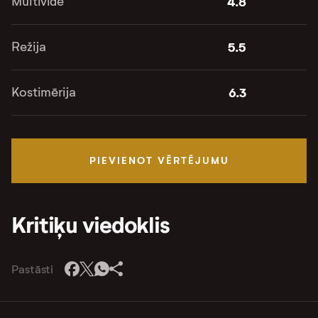
Multivide
4.8
Režija
5.5
Kostimērija
6.3
PIEVIENOT VĒRTĒJUMU
Kritiķu viedoklis
Pastāsti