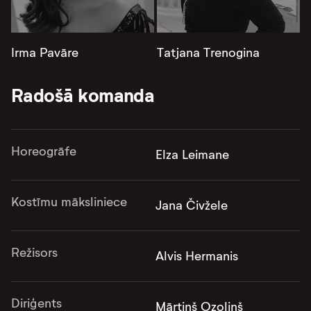
Irma Pavāre
Tatjana Trenogina
Radošā komanda
Horeogrāfe
Elza Leimane
Kostīmu māksliniece
Jana Čivžele
Režisors
Alvis Hermanis
Diriģents
Mārtiņš Ozoliņš