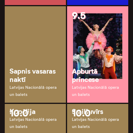
9.5
Sapnis vasaras
Apburtā
naktī
princese
Latvijas Nacionālā opera
Latvijas Nacionālā opera
un balets
un balets
10.0
Kopēlija
10.0
Smilšuvīrs
Latvijas Nacionālā opera
Latvijas Nacionālā opera
un balets
un balets