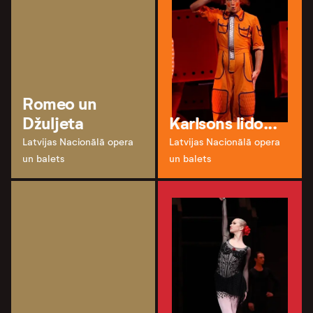
Romeo un
Džuljeta
Karlsons lido...
Latvijas Nacionālā opera
Latvijas Nacionālā opera
un balets
un balets