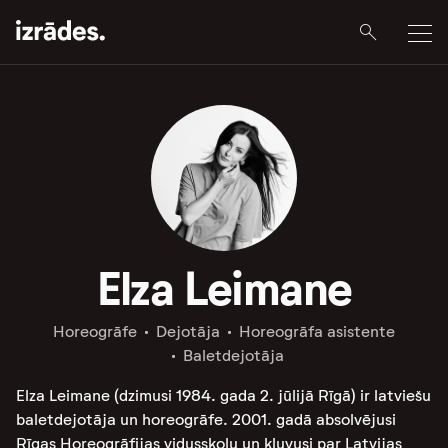
Elza Leimane
Horeogrāfe
Dejotāja
Horeogrāfa asistente
Baletdejotāja
Elza Leimane (dzimusi 1984. gada 2. jūlijā Rīgā) ir latviešu
baletdejotāja un horeogrāfe. 2001. gadā absolvējusi
Rīgas Horeogrāfijas vidusskolu un kļuvusi par Latvijas