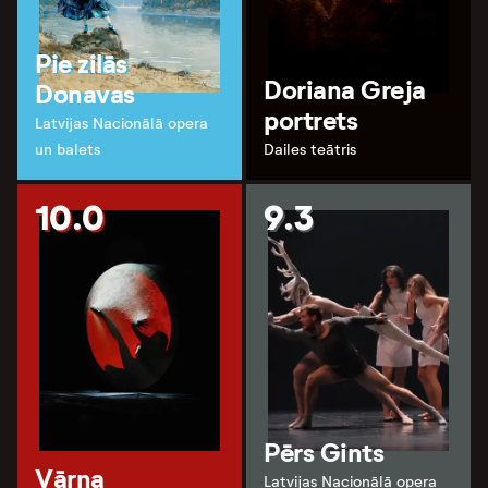
Pie zilās
Doriana Greja
Donavas
portrets
Latvijas Nacionālā opera
un balets
Dailes teātris
10.0
9.3
Pērs Gints
Vārna
Latvijas Nacionālā opera