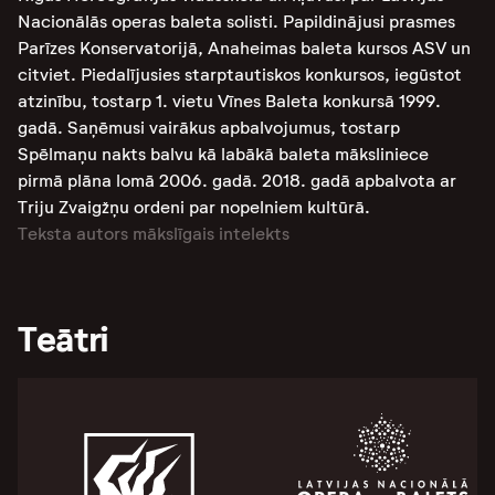
Nacionālās operas baleta solisti. Papildinājusi prasmes
Parīzes Konservatorijā, Anaheimas baleta kursos ASV un
citviet. Piedalījusies starptautiskos konkursos, iegūstot
atzinību, tostarp 1. vietu Vīnes Baleta konkursā 1999.
gadā. Saņēmusi vairākus apbalvojumus, tostarp
Spēlmaņu nakts balvu kā labākā baleta māksliniece
pirmā plāna lomā 2006. gadā. 2018. gadā apbalvota ar
Triju Zvaigžņu ordeni par nopelniem kultūrā.
Teksta autors mākslīgais intelekts
Teātri