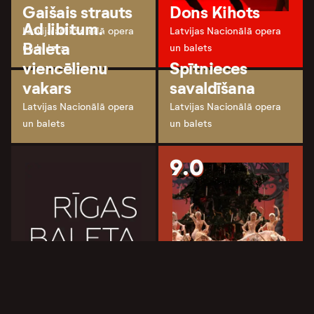
Gaišais strauts
Dons Kihots
Ad libitum.
Latvijas Nacionālā opera
Latvijas Nacionālā opera
Baleta
un balets
un balets
viencēlienu
Spītnieces
vakars
savaldīšana
Latvijas Nacionālā opera
Latvijas Nacionālā opera
un balets
un balets
9.0