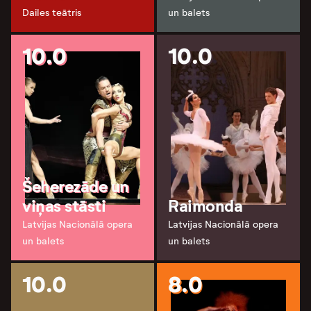
Dailes teātris
un balets
10.0
10.0
Šeherezāde un
viņas stāsti
Raimonda
Latvijas Nacionālā opera
Latvijas Nacionālā opera
un balets
un balets
10.0
8.0