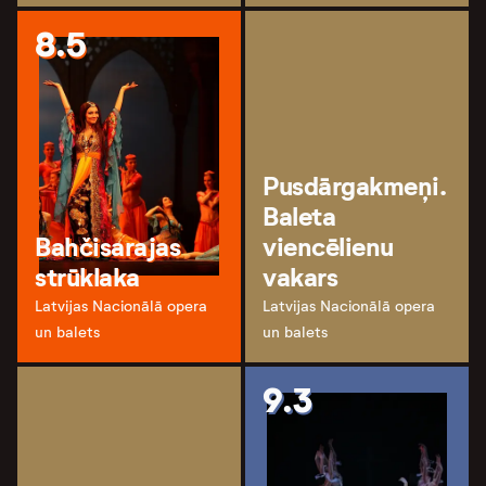
8.5
Pusdārgakmeņi.
Baleta
Bahčisarajas
viencēlienu
strūklaka
vakars
Latvijas Nacionālā opera
Latvijas Nacionālā opera
un balets
un balets
9.3