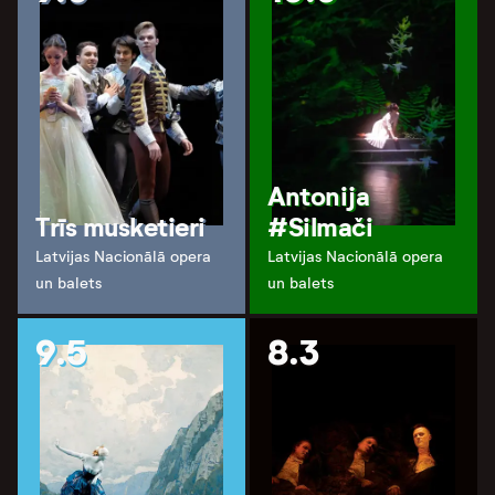
Antonija
Trīs musketieri
#Silmači
Latvijas Nacionālā opera
Latvijas Nacionālā opera
un balets
un balets
9.5
8.3