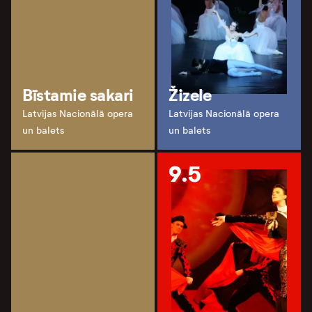
Bīstamie sakari
Žizele
Latvijas Nacionālā opera
Latvijas Nacionālā opera
un balets
un balets
9.5