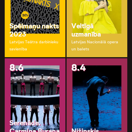
Spēlmaņu nakts
Veltīgā
2023
uzmanība
Latvijas Teātra darbinieku
Latvijas Nacionālā opera
savienība
un balets
8.6
8.4
Serenāde.
Carmina Burana
Ņižinskis