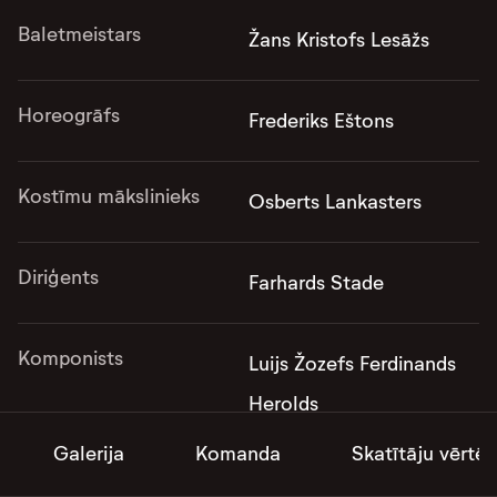
Baletmeistars
Žans Kristofs Lesāžs
Horeogrāfs
Frederiks Eštons
Kostīmu mākslinieks
Osberts Lankasters
Diriģents
Farhards Stade
Komponists
Luijs Žozefs Ferdinands
Herolds
Galerija
Komanda
Skatītāju vērtē
Gaismu mākslinieki
Kārlis Kaupužs