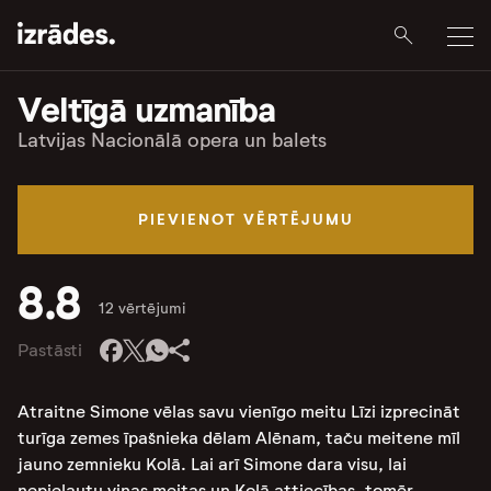
Veltīgā uzmanība
Latvijas Nacionālā opera un balets
PIEVIENOT VĒRTĒJUMU
8.8
12 vērtējumi
Pastāsti
Atraitne Simone vēlas savu vienīgo meitu Līzi izprecināt
turīga zemes īpašnieka dēlam Alēnam, taču meitene mīl
jauno zemnieku Kolā. Lai arī Simone dara visu, lai
nepieļautu viņas meitas un Kolā attiecības, tomēr