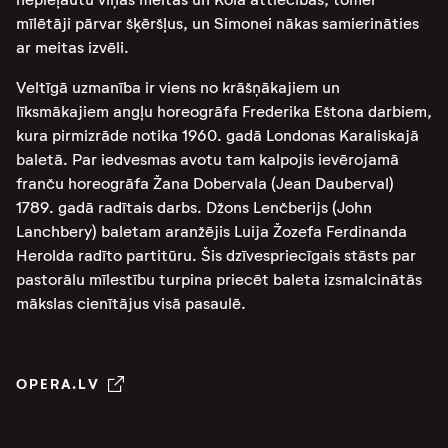
mīlētāji pārvar šķēršļus, un Simonei nākas samierināties
ar meitas izvēli.
Veltīgā uzmanība ir viens no krāšņākajiem un
līksmākajiem angļu horeogrāfa Frederika Eštona darbiem,
kura pirmizrāde notika 1960. gadā Londonas Karaliskajā
baletā. Par iedvesmas avotu tam kalpojis ievērojamā
franču horeogrāfa Žana Dobervala (Jean Dauberval)
1789. gadā radītais darbs. Džons Lenčberijs (John
Lanchbery) baletam aranžējis Luija Žozefa Ferdinanda
Herolda radīto partitūru. Šis dzīvespriecīgais stāsts par
pastorālu mīlestību turpina priecēt baleta izsmalcinātās
mākslas cienītājus visā pasaulē.
OPERA.LV