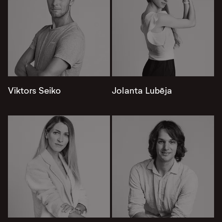
Viktors Seiko
Jolanta Lubēja