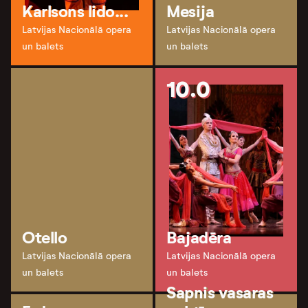
Karlsons lido...
Mesija
Latvijas Nacionālā opera
Latvijas Nacionālā opera
un balets
un balets
10.0
Otello
Bajadēra
Latvijas Nacionālā opera
Latvijas Nacionālā opera
un balets
un balets
Sapnis vasaras