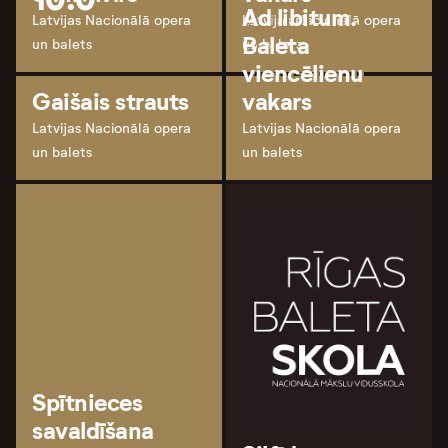
Ad libitum.
Latvijas Nacionālā opera
Latvijas Nacionālā opera
Baleta
un balets
un balets
viencēlienu
Gaišais strauts
vakars
Latvijas Nacionālā opera
Latvijas Nacionālā opera
un balets
un balets
Spītnieces
savaldīšana