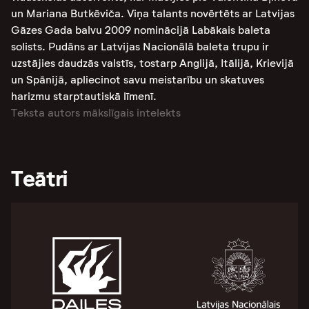
un Mariana Butkēviča. Viņa talants novērtēts ar Latvijas
Gāzes Gada balvu 2009 nominācijā Labākais baleta
solists. Pudāns ar Latvijas Nacionālā baleta trupu ir
uzstājies daudzās valstīs, tostarp Anglijā, Itālijā, Krievijā
un Spānijā, apliecinot savu meistarību un skatuves
harizmu starptautiskā līmenī.
Teksta autors mākslīgais intelekts
Teātri