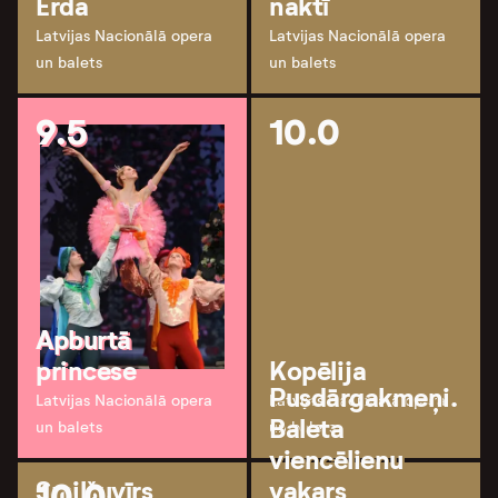
Erda
naktī
Latvijas Nacionālā opera
Latvijas Nacionālā opera
un balets
un balets
9.5
10.0
Apburtā
princese
Kopēlija
Pusdārgakmeņi.
Latvijas Nacionālā opera
Latvijas Nacionālā opera
Baleta
un balets
un balets
viencēlienu
10.0
Smilšuvīrs
vakars