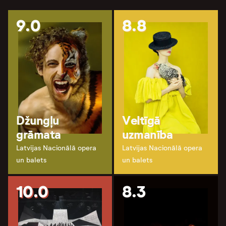
9.0
8.8
Džungļu
Veltīgā
grāmata
uzmanība
Latvijas Nacionālā opera
Latvijas Nacionālā opera
un balets
un balets
10.0
8.3