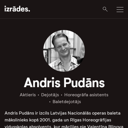
Andris Pudāns
Aktieris
Dejotājs
Horeogrāfa asistents
Baletdejotājs
Andris Pudāns ir izcils Latvijas Nacionālās operas baleta
mākslinieks kopš 2001. gada un Rīgas Horeogrāfijas
vidusskolas absolvents, kur mācījies pie Valentīna Bļinova