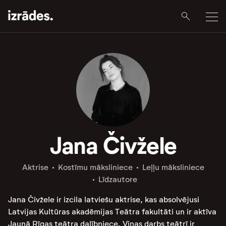
Jana Čivžele
Aktrise
Kostīmu māksliniece
Leļļu māksliniece
Līdzautore
Jana Čivžele ir izcila latviešu aktrise, kas absolvējusi
Latvijas Kultūras akadēmijas Teātra fakultāti un ir aktīva
Jaunā Rīgas teātra dalībniece. Viņas darbs teātrī ir