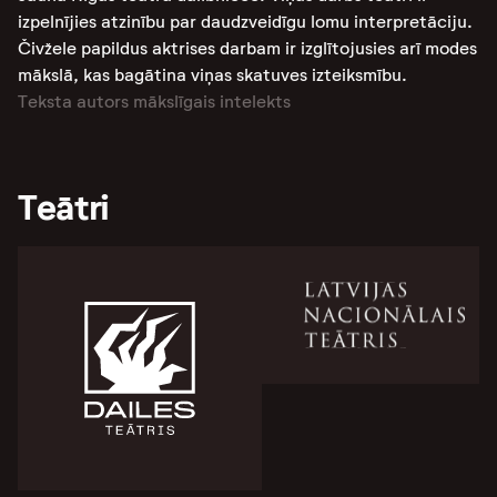
izpelnījies atzinību par daudzveidīgu lomu interpretāciju.
Čivžele papildus aktrises darbam ir izglītojusies arī modes
mākslā, kas bagātina viņas skatuves izteiksmību​​​​​​.
Teksta autors mākslīgais intelekts
Teātri