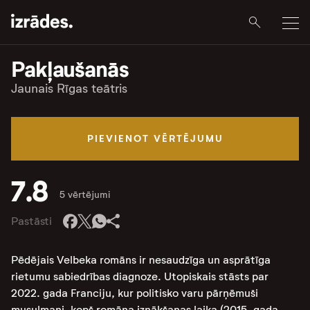
Pakļaušanās
Jaunais Rīgas teātris
PIEVIENOT VĒRTĒJUMU
7.8
5 vērtējumi
Pastāsti
Pēdējais Velbeka romāns ir nesaudzīga un asprātīga
rietumu sabiedrības diagnoze. Utopiskais stāsts par
2022. gada Franciju, kur politisko varu pārņēmuši
musulmaņi, kopš romāna iznākšanas laika (2015. gada