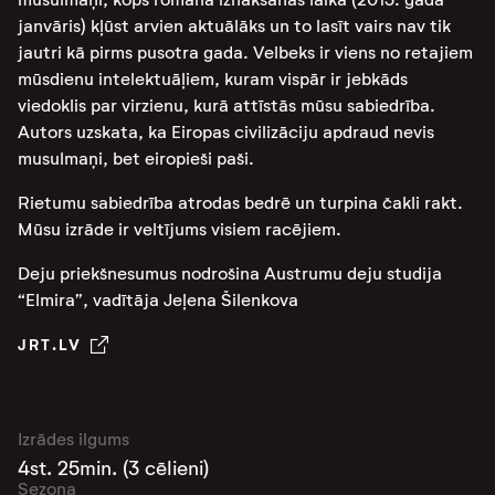
janvāris) kļūst arvien aktuālāks un to lasīt vairs nav tik
jautri kā pirms pusotra gada. Velbeks ir viens no retajiem
mūsdienu intelektuāļiem, kuram vispār ir jebkāds
viedoklis par virzienu, kurā attīstās mūsu sabiedrība.
Autors uzskata, ka Eiropas civilizāciju apdraud nevis
musulmaņi, bet eiropieši paši.
Rietumu sabiedrība atrodas bedrē un turpina čakli rakt.
Mūsu izrāde ir veltījums visiem racējiem.
Deju priekšnesumus nodrošina Austrumu deju studija
“Elmira”, vadītāja Jeļena Šilenkova
JRT.LV
Izrādes ilgums
4st. 25min. (3 cēlieni)
Sezona