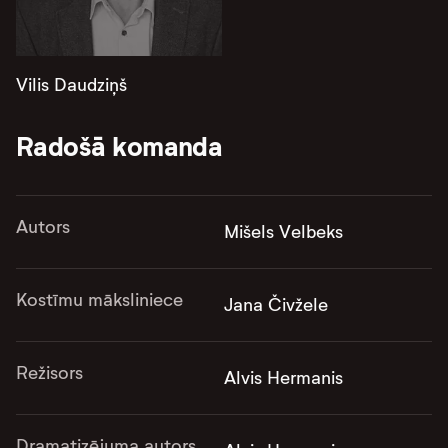
Vilis Daudziņš
Radošā komanda
Autors
Mišels Velbeks
Kostīmu māksliniece
Jana Čivžele
Režisors
Alvis Hermanis
Dramatizējuma autors