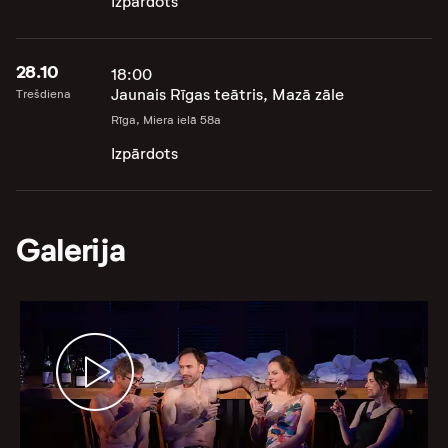
Izpārdots
28.10
18:00
Jaunais Rīgas teātris, Mazā zāle
Trešdiena
Rīga, Miera ielā 58a
Izpārdots
Galerija