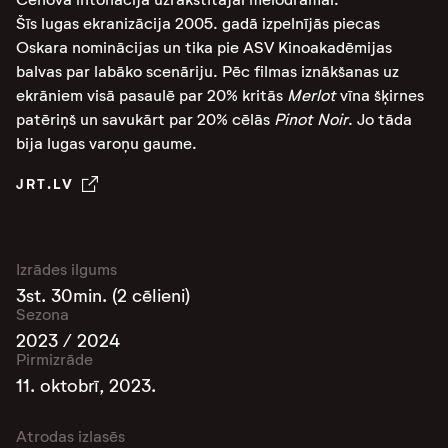
Šīs lugas ekranizācija 2005. gadā izpelnījās piecas
Oskara nominācijas un tika pie ASV Kinoakadēmijas
balvas par labāko scenāriju. Pēc filmas iznākšanas uz
ekrāniem visā pasaulē par 20% kritās
Merlot
vīna šķirnes
patēriņš un savukārt par 20% cēlās
Pinot Noir
. Jo tāda
bija lugas varoņu gaume.
JRT.LV
Izrādes ilgums
3st. 30min. (2 cēlieni)
Sezona
2023 / 2024
Pirmizrāde
11. oktobrī, 2023.
Atrodas izlasēs