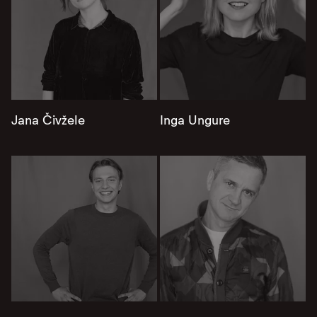
Jana Čivžele
Inga Ungure