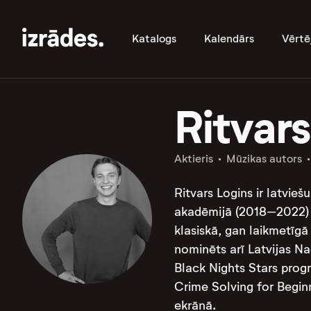
Katalogs
Kalendārs
Vērtē
Ritvars
Aktieris
Mūzikas autors
Ritvars Logins ir latvieš
akadēmijā (2018–2022) un
klasiskā, gan laikmetīgā
nominēts arī Latvijas Na
Black Nights Stars progr
Crime Solving for Begin
ekrānā.