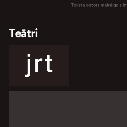
Teksta autors mākslīgais in
Teātri