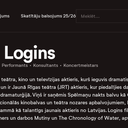
jums
Skatītāju balsojums 25/26
 Logins
Performants
Konsultants
Koncertmeistars
u teātra, kino un televīzijas aktieris, kurš ieguvis dramat
 ir Jaunā Rīgas teātra (JRT) aktieris, kur piedalījies
 dramaturģijā. Viņš ir saņēmis Spēlmaņu nakts balvu kā 
cionālās kinobalvas un teātra nozares apbalvojumiem, kā
ammā kā talantīgs jaunais aktieris no Latvijas. Logins fi
ners un darbos Mutiny un The Chronology of Water, apvi