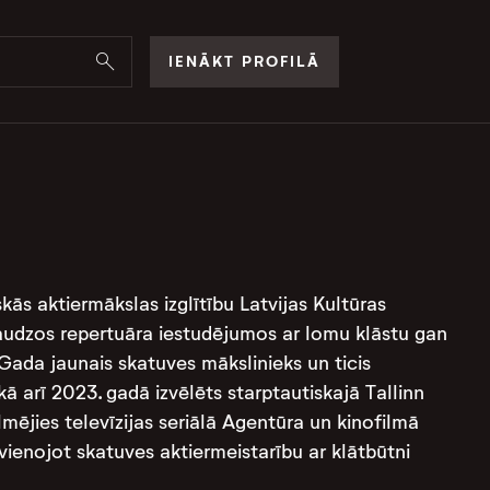
IENĀKT PROFILĀ
iskās aktiermākslas izglītību Latvijas Kultūras
 daudzos repertuāra iestudējumos ar lomu klāstu gan
Gada jaunais skatuves mākslinieks un ticis
 arī 2023. gadā izvēlēts starptautiskajā Tallinn
lmējies televīzijas seriālā Agentūra un kinofilmā
enojot skatuves aktiermeistarību ar klātbūtni