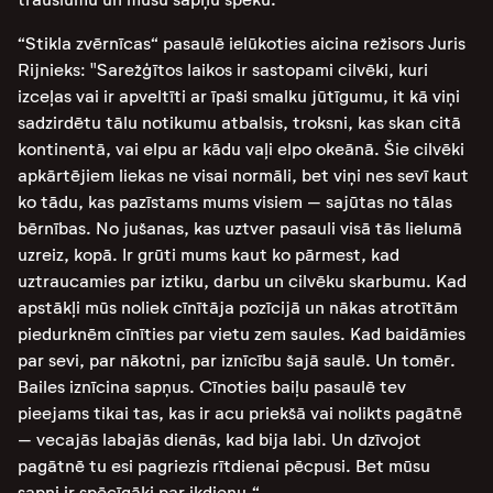
“Stikla zvērnīcas“ pasaulē ielūkoties aicina režisors Juris
Rijnieks: "Sarežģītos laikos ir sastopami cilvēki, kuri
izceļas vai ir apveltīti ar īpaši smalku jūtīgumu, it kā viņi
sadzirdētu tālu notikumu atbalsis, troksni, kas skan citā
kontinentā, vai elpu ar kādu vaļi elpo okeānā. Šie cilvēki
apkārtējiem liekas ne visai normāli, bet viņi nes sevī kaut
ko tādu, kas pazīstams mums visiem – sajūtas no tālas
bērnības. No jušanas, kas uztver pasauli visā tās lielumā
uzreiz, kopā. Ir grūti mums kaut ko pārmest, kad
uztraucamies par iztiku, darbu un cilvēku skarbumu. Kad
apstākļi mūs noliek cīnītāja pozīcijā un nākas atrotītām
piedurknēm cīnīties par vietu zem saules. Kad baidāmies
par sevi, par nākotni, par iznīcību šajā saulē. Un tomēr.
Bailes iznīcina sapņus. Cīnoties baiļu pasaulē tev
pieejams tikai tas, kas ir acu priekšā vai nolikts pagātnē
– vecajās labajās dienās, kad bija labi. Un dzīvojot
pagātnē tu esi pagriezis rītdienai pēcpusi. Bet mūsu
sapņi ir spēcīgāki par ikdienu.“