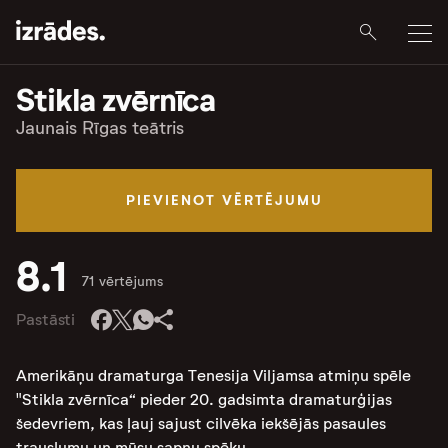
Stikla zvērnīca
Jaunais Rīgas teātris
PIEVIENOT VĒRTĒJUMU
8.1
71 vērtējums
Pastāsti
Amerikāņu dramaturga Tenesija Viljamsa atmiņu spēle
"Stikla zvērnīca“ pieder 20. gadsimta dramaturģijas
šedevriem, kas ļauj sajust cilvēka iekšējās pasaules
trauslumu un mūsu sapņu spēku.