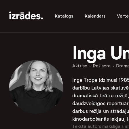
Katalogs
Kalendārs
Vērtē
Inga U
Aktrise
Režisore
Drama
Inga Tropa (dzimusi 1985.
darbību Latvijas skatuvē
dramatiskā teātra režijā
daudzveidīgos repertuār
darbus režijā un strādāj
kinodarbošanās iekļauj l
Teksta autors mākslīgais in