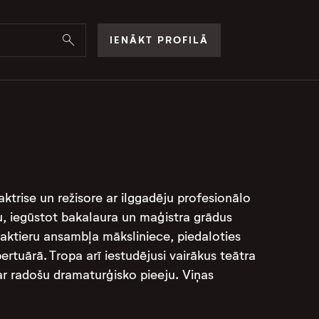
IENĀKT PROFILĀ
aktrise un režisore ar ilggadēju profesionālo
u, iegūstot bakalaura un maģistra grādus
ā aktieru ansambļa māksliniece, piedaloties
tuārā. Tropa arī iestudējusi vairākus teātra
 ar radošu dramaturģisko pieeju. Viņas