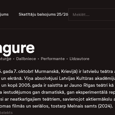
jums
Skatītāju balsojums 25/26
ngure
turģe
Dalībniece
Performante
Līdzautore
 gada 7. oktobrī Murmanskā, Krievijā) ir latviešu teātra 
 un ekrānā. Viņa absolvējusi Latvijas Kultūras akadēmij
, un kopš 2005. gada ir saistīta ar Jauno Rīgas teātri k
a iestudējumos gan dramatiskā, gan eksperimentālā reper
usi ar neatkarīgajiem teātriem, savienojot aktiermākslu
omas filmās un seriālos, tostarp Melnais samts (2024).
telekts