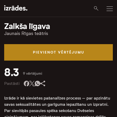
Zalkša līgava
Jaunais Rīgas teātris
PIEVIENOT VĒRTĒJUMU
8.3
9 vērtējumi
Pastāsti
Izrāde ir kā sievietes pašanalīzes process – par apzinātu
savas seksualitātes un garīguma iepazīšanu un izpratni.
Par sievišķās pasaules spēka sekošanu Dvēseles
aicinājumam, par ielūkošanos savas zemapziņas dzīlēs,