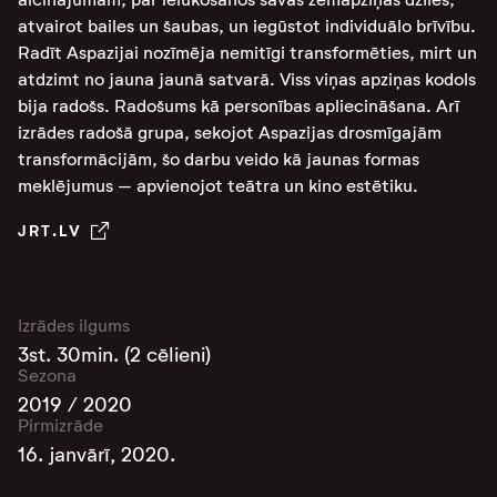
atvairot bailes un šaubas, un iegūstot individuālo brīvību.
Radīt Aspazijai nozīmēja nemitīgi transformēties, mirt un
atdzimt no jauna jaunā satvarā. Viss viņas apziņas kodols
bija radošs. Radošums kā personības apliecināšana. Arī
izrādes radošā grupa, sekojot Aspazijas drosmīgajām
transformācijām, šo darbu veido kā jaunas formas
meklējumus – apvienojot teātra un kino estētiku.
JRT.LV
Izrādes ilgums
3st. 30min. (2 cēlieni)
Sezona
2019 / 2020
Pirmizrāde
16. janvārī, 2020.