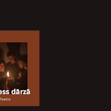
ss dārzā
 Teatro