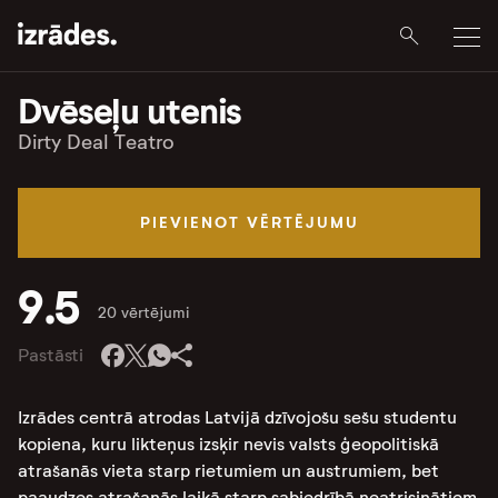
Dvēseļu utenis
Dirty Deal Teatro
PIEVIENOT VĒRTĒJUMU
9.5
20 vērtējumi
Pastāsti
Izrādes centrā atrodas Latvijā dzīvojošu sešu studentu
kopiena, kuru likteņus izsķir nevis valsts ģeopolitiskā
atrašanās vieta starp rietumiem un austrumiem, bet
paaudzes atrašanās laikā starp sabiedrībā neatrisinātiem