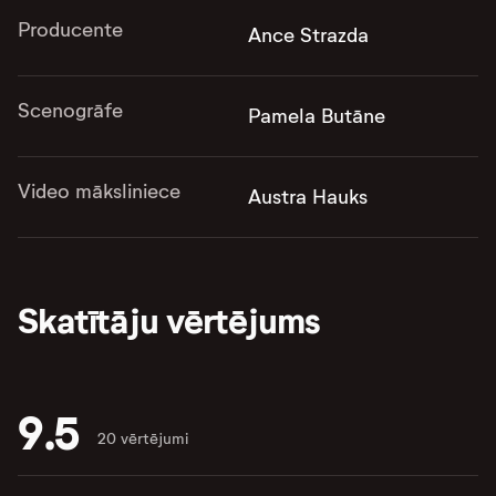
Producente
Ance Strazda
Scenogrāfe
Pamela Butāne
Video māksliniece
Austra Hauks
Skatītāju vērtējums
9.5
20 vērtējumi