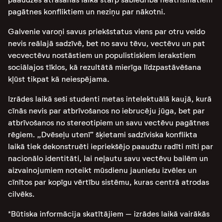
pagātnes konfliktiem un neziņu par nākotni.
Galvenie varoņi savus priekšstatus viens par otru veido
nevis reālajā sadzīvē, bet no savu tēvu, vectēvu un pat
vecvectēvu nostāstiem un populistiskiem ierakstiem
sociālajos tīklos, kā rezultātā mierīga līdzpastāvēšana
kļūst tikpat kā neiespējama.
Izrādes laikā seši studenti metas intelektuālā kaujā, kurā
cīnās nevis par atbrīvošanos no iebrucēju jūga, bet par
atbrīvošanos no stereotipiem un savu vectēvu pagātnes
rēgiem. „Dvēseļu utenī” šķietami sadzīviska konflikta
laikā tiek dekonstruēti iepriekšējo paaudžu radīti mīti par
nacionālo identitāti, lai neļautu savu vectēvu bailēm un
aizvainojumiem noteikt mūsdienu jauniešu izvēles un
cīnītos par kopīgu vērtību sistēmu, kuras centrā atrodas
cilvēks.
*Būtiska informācija skatītājiem – izrādes laikā vairākās