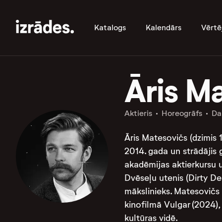
Katalogs
Kalendārs
Vērtē
Āris M
Aktieris
Horeogrāfs
Da
Āris Matesovičs (dzimis 1
2014. gada un strādājis 
akadēmijas aktierkursu u
Dvēseļu utenis (Dirty D
mākslinieks. Matesovičs 
kinofilmā Vulgar (2024),
kultūras vidē.