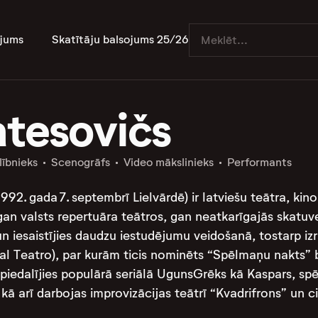
jums
Skatītāju balsojums 25/26
atesovičs
lībnieks
Scenogrāfs
Video mākslinieks
Performants
992. gada 7. septembrī Lielvārdē) ir latviešu teātra, kino
gan valsts repertuāra teātros, gan neatkarīgajās skatuve
n iesaistījies daudzu iestudējumu veidošanā, tostarp izrā
eal Teatro), par kurām ticis nominēts “Spēlmaņu nakts” 
piedalījies populārā seriālā UgunsGrēks kā Kaspars, spē
 kā arī darbojas improvizācijas teātrī “Kvadrifrons” un c