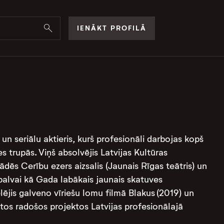
IENĀKT PROFILĀ
 un seriālu aktieris, kurš profesionāli darbojas kopš
s trupās. Viņš absolvējis Latvijas Kultūras
dēs Cerību ezers aizsalis (Jaunais Rīgas teātris) un
balvai kā Gada labākais jaunais skatuves
lējis galveno vīriešu lomu filmā Blakus (2019) un
itos radošos projektos Latvijas profesionālajā