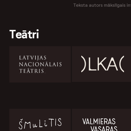
Teksta autors mākslīgais in
Teātri