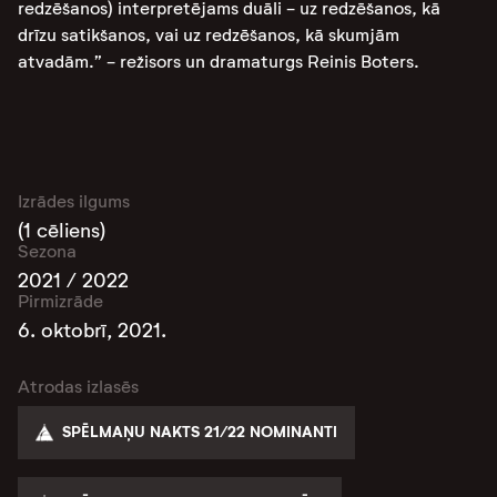
redzēšanos) interpretējams duāli - uz redzēšanos, kā
drīzu satikšanos, vai uz redzēšanos, kā skumjām
atvadām.” - režisors un dramaturgs Reinis Boters.
Izrādes ilgums
(1 cēliens)
Sezona
2021 / 2022
Pirmizrāde
6. oktobrī, 2021.
Atrodas izlasēs
SPĒLMAŅU NAKTS 21/22 NOMINANTI