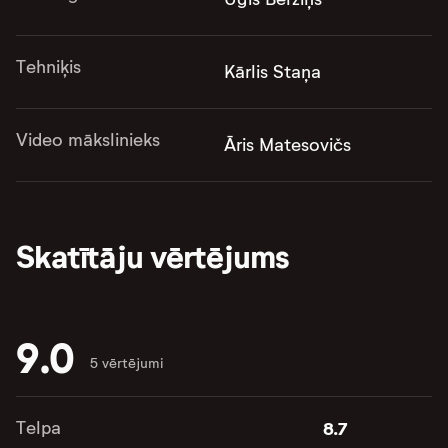
Tehniķis
Kārlis Staņa
Video mākslinieks
Āris Matesovičs
Skatītāju vērtējums
9.0
5 vērtējumi
Telpa
8.7