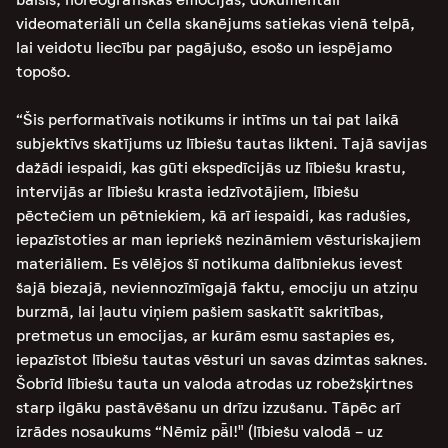
videomateriāli un čella skanējums satiekas vienā telpā,
lai veidotu liecību par pagājušo, esošo un iespējamo
topošo.
“Šis performatīvais notikums ir intīms un tai pat laikā
subjektīvs skatījums uz lībiešu tautas likteni. Tajā savijas
dažādi iespaidi, kas gūti ekspedīcijās uz lībiešu krastu,
intervijās ar lībiešu krasta iedzīvotājiem, lībiešu
pēctečiem un pētniekiem, kā arī iespaidi, kas radušies,
iepazīstoties ar man iepriekš nezināmiem vēsturiskajiem
materiāliem. Es vēlējos šī notikuma dalībniekus ievest
šajā biezajā, neviennozīmīgajā faktu, emociju un atziņu
burzmā, lai ļautu viņiem pašiem saskatīt sakritības,
pretmetus un emocijas, ar kurām esmu sastapies es,
iepazīstot lībiešu tautas vēsturi un savas dzimtas saknes.
Šobrīd lībiešu tauta un valoda atrodas uz robežsķirtnes
starp ilgāku pastāvēšanu un drīzu izzušanu. Tāpēc arī
izrādes nosaukums “Nēmiz pǟl!" (lībiešu valodā - uz