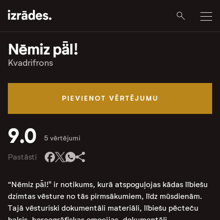
Nēmiz pǟl!
Kvadrifrons
PIEVIENOT VĒRTĒJUMU
9.0
5 vērtējumi
Pastāsti
“Nēmiz pǟl!" ir notikums, kurā atspoguļojas kādas lībiešu
dzimtas vēsture no tās pirmsākumiem, līdz mūsdienām.
Tajā vēsturiski dokumentāli materiāli, lībiešu pēcteču
balsis, horeogrāfiskas emocijas, dokumentāli