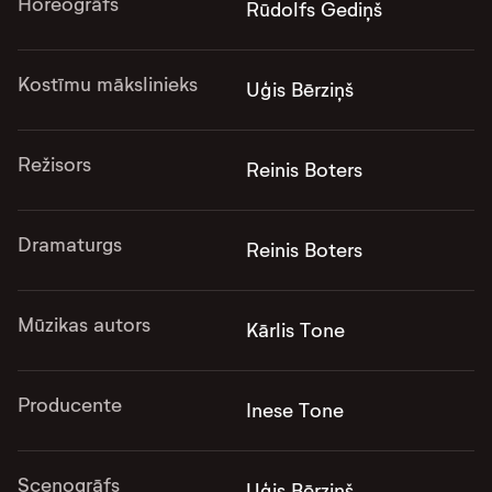
Horeogrāfs
Rūdolfs Gediņš
Kostīmu mākslinieks
Uģis Bērziņš
Režisors
Reinis Boters
Dramaturgs
Reinis Boters
Mūzikas autors
Kārlis Tone
Producente
Inese Tone
Scenogrāfs
Uģis Bērziņš