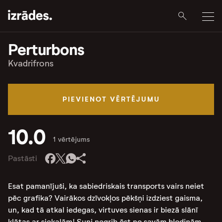
Perturbons
Kvadrifrons
PIEVIENOT VĒRTĒJUMU
10.0
1 vērtējums
Pastāsti
Esat pamanījuši, ka sabiedriskais transports vairs neiet
pēc grafika? Vairākos dzīvokļos pēkšņi izdziest gaisma,
un, kad tā atkal iedegas, virtuves sienas ir biezā slānī
klātas ar siekalām! Suņi negrib ēst no savām bļodiņām,