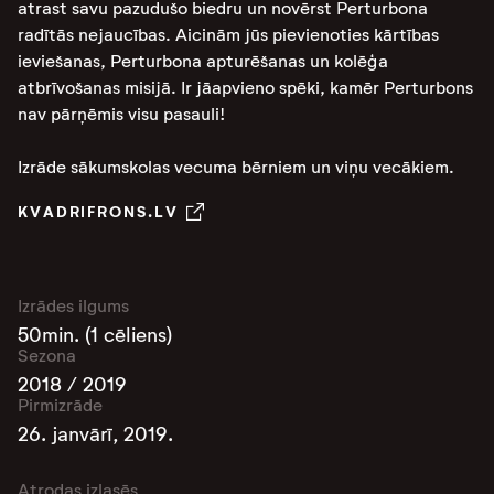
atrast savu pazudušo biedru un novērst Perturbona
radītās nejaucības. Aicinām jūs pievienoties kārtības
ieviešanas, Perturbona apturēšanas un kolēģa
atbrīvošanas misijā. Ir jāapvieno spēki, kamēr Perturbons
nav pārņēmis visu pasauli!
Izrāde sākumskolas vecuma bērniem un viņu vecākiem.
KVADRIFRONS.LV
Izrādes ilgums
50min. (1 cēliens)
Sezona
2018 / 2019
Pirmizrāde
26. janvārī, 2019.
Atrodas izlasēs