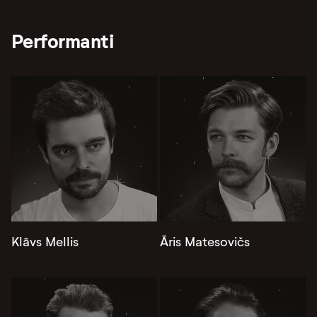
Performanti
Klāvs Mellis
Āris Matesovičs