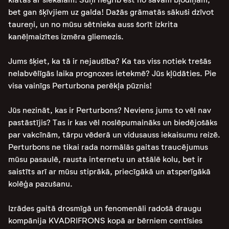
bet gan šķīvjiem uz galda! Dažās grāmatās sākuši dzīvot
taureņi, un no mūsu sētnieka auss šorīt izkrita
kanēļmaizītes izmēra gliemezis.
Jums šķiet, ka tā ir nejaušība? Ka tas viss notiek trešās
nelabvēlīgās laika prognozes ietekmē? Jūs kļūdāties. Pie
visa vainīgs Perturbona perēkļa pūznis!
Jūs nezināt, kas ir Perturbons? Neviens jums to vēl nav
pastāstījis? Tas ir kas vēl noslēpumaināks un biedējošāks
par vakcīnām, tārpu vēderā un vidusauss iekaisumu reizē.
Perturbons ne tikai rada normālās gaitas traucējumus
mūsu pasaulē, rausta internetu un atšālē kolu, bet ir
saistīts arī ar mūsu stiprākā, priecīgākā un atsperīgākā
kolēģa pazušanu.
Izrādes gaitā drosmīgā un fenomenāli radošā draugu
kompānija KVADRIFRONS kopā ar bērniem centīsies