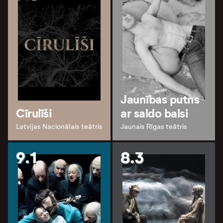
Jaunības putns
Cīrulīši
ar saldo balsi
Latvijas Nacionālais teātris
Jaunais Rīgas teātris
9.1
8.3