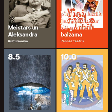
Viņi melo labāk
jeb Randiņš ar
Meistars un
50 gramiem
Aleksandra
balzama
Kultūrmarka
Pannas teātris
8.5
10.0