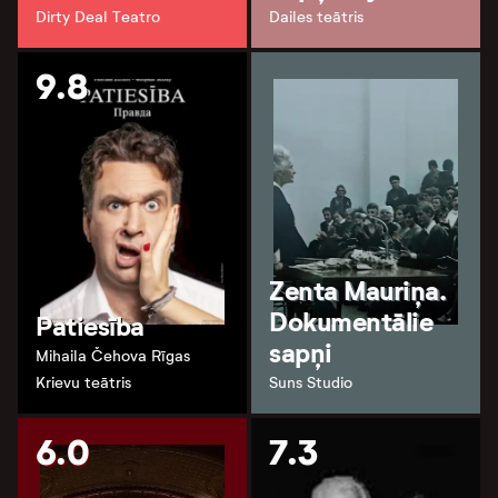
Dirty Deal Teatro
Dailes teātris
9.8
Zenta Mauriņa.
Dokumentālie
Patiesība
sapņi
Mihaila Čehova Rīgas
Krievu teātris
Suns Studio
6.0
7.3