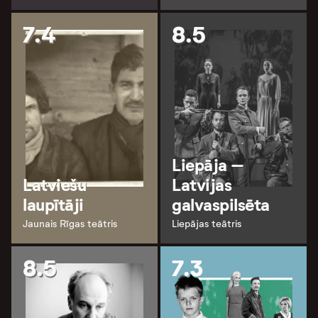
7.4
8.5
Liepāja –
Latviešu
Latvijas
laupītāji
galvaspilsēta
Jaunais Rīgas teātris
Liepājas teātris
8.5
7.3