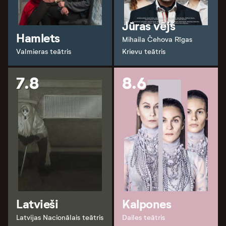
Jūras vējš
Hamlets
Mihaila Čehova Rīgas
Valmieras teātris
Krievu teātris
7.8
8.6
Latvieši
Kalpones
Latvijas Nacionālais teātris
Dailes teātris