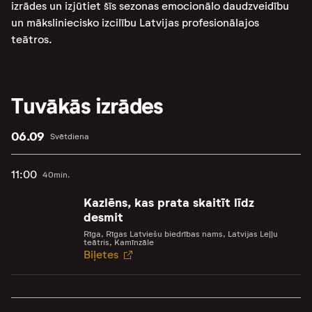
izrādes un izjūtiet šīs sezonas emocionālo daudzveidību
un māksliniecisko izcilību Latvijas profesionālajos
teātros.
Tuvākās izrādes
06.09
Svētdiena
11:00
40min.
Kazlēns, kas prata skaitīt līdz
desmit
Rīga, Rīgas Latviešu biedrības nams, Latvijas Leļļu
teātris, Kamīnzāle
Biļetes