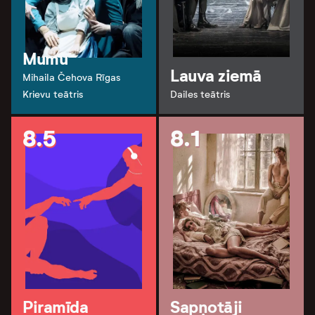
Mumu
Lauva ziemā
Mihaila Čehova Rīgas
Krievu teātris
Dailes teātris
8.5
8.1
Piramīda
Sapņotāji