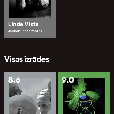
Linda Vista
Jaunais Rīgas teātris
Visas izrādes
8.6
9.0