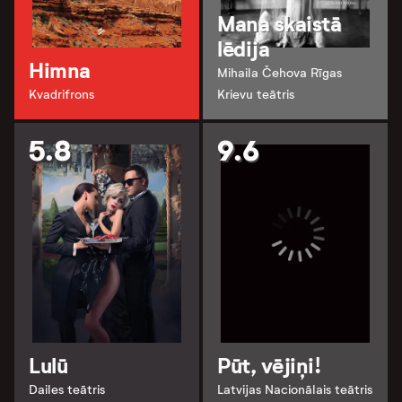
Mana skaistā
lēdija
Himna
Mihaila Čehova Rīgas
Kvadrifrons
Krievu teātris
5.8
9.6
Lulū
Pūt, vējiņi!
Dailes teātris
Latvijas Nacionālais teātris