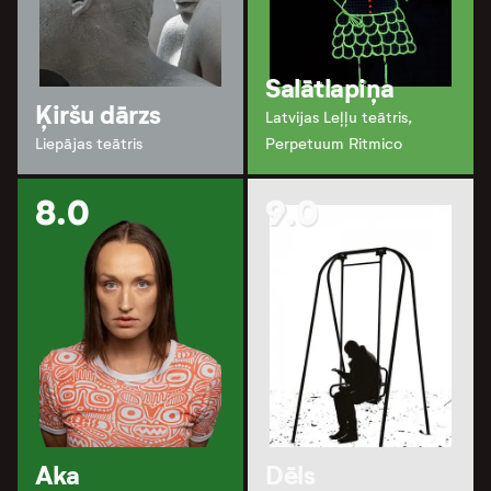
Salātlapiņa
Ķiršu dārzs
Latvijas Leļļu teātris,
Liepājas teātris
Perpetuum Ritmico
8.0
9.0
Aka
Dēls