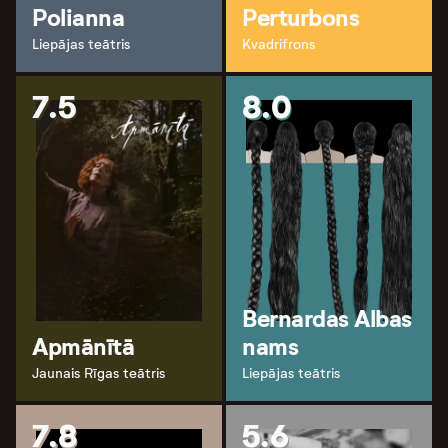
Polianna
Perturbons
Liepājas teātris
Kvadrifrons
7.5
8.0
Bernardas Albas
Apmānītā
nams
Jaunais Rīgas teātris
Liepājas teātris
7.8
5.6