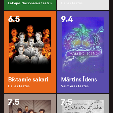
Latvijas Nacionālais teātris
Dailes teātris
6.5
9.4
Bīstamie sakari
Mārtins Īdens
Dailes teātris
Valmieras teātris
7.5
7.5