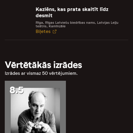
Kazlēns, kas prata skaitīt līdz
desmit
Rīga, Rīgas Latviešu biedrības nams, Latvijas Leļļu
teātris, Kamīnzāle
Biļetes
Vērtētākās izrādes
Izrādes ar vismaz 50 vērtējumiem.
8.5