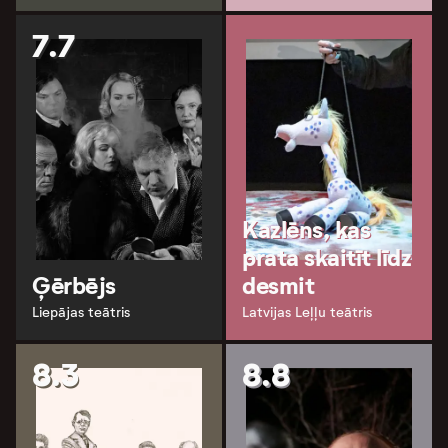
7.7
Kazlēns, kas
prata skaitīt līdz
Ģērbējs
desmit
Liepājas teātris
Latvijas Leļļu teātris
8.3
8.8