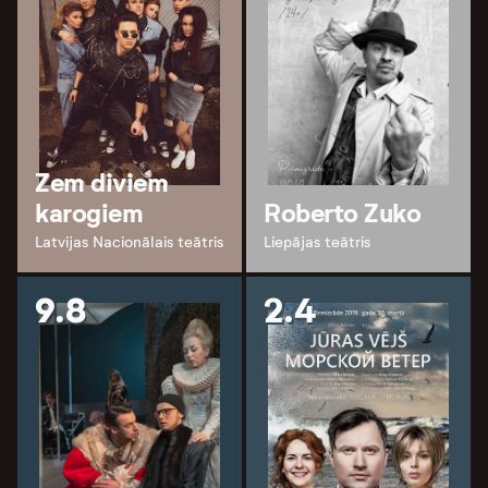
Zem diviem
karogiem
Roberto Zuko
Latvijas Nacionālais teātris
Liepājas teātris
9.8
2.4