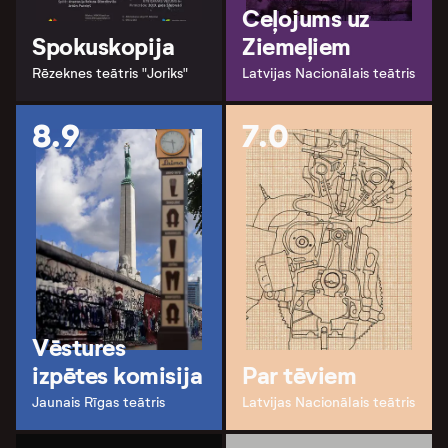
Ceļojums uz
Spokuskopija
Ziemeļiem
Rēzeknes teātris "Joriks"
Latvijas Nacionālais teātris
8.9
7.0
Vēstures
izpētes komisija
Par tēviem
Jaunais Rīgas teātris
Latvijas Nacionālais teātris