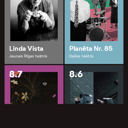
Linda Vista
Planēta Nr. 85
Jaunais Rīgas teātris
Dailes teātris
8.7
8.6