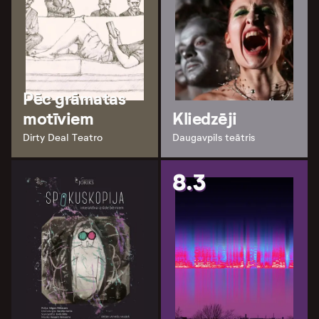
Pēc grāmatas
motīviem
Kliedzēji
Dirty Deal Teatro
Daugavpils teātris
8.3