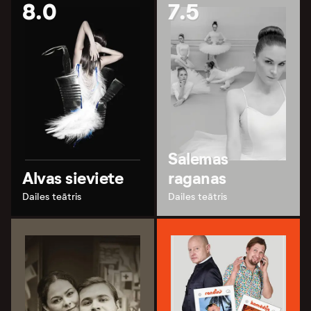
8.0
7.5
Salemas
Alvas sieviete
raganas
Dailes teātris
Dailes teātris