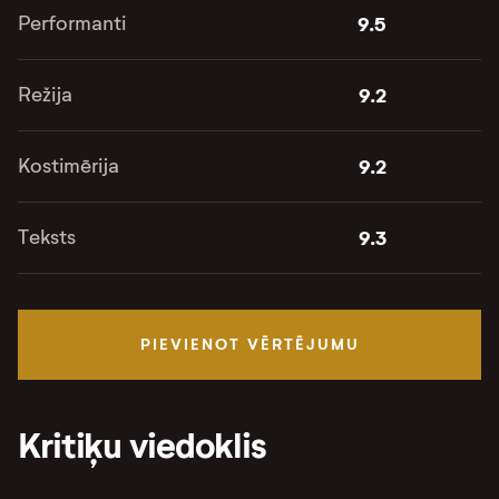
Performanti
9.5
Režija
9.2
Kostimērija
9.2
Teksts
9.3
PIEVIENOT VĒRTĒJUMU
Kritiķu viedoklis