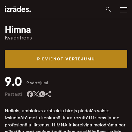
Himna
Kvadrifrons
PIEVIENOT VĒRTĒJUMU
9.0
9 vērtējumi
Pastāsti
Neliels, ambiciozs arhitektu birojs piedalās valsts
izsludinātā metu konkursā, kura rezultāti izlems jauno
profesionāļu likteņus. HIMNA ir kareivīga melodrāma par
mīlestību pret saviem tuvākajiem un tālākajiem. Izrāde