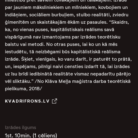
par jauniem māksliniekiem un mīlniekiem, kovbojiem un
indiāņiem, sociāliem burbuļiem, stulbo realitāti, zviedru
ģimenītēm un skaistākajām ēkām uz pasaules. “Skaidrs,
ka, no vienas puses, kapitālistiskais reālisms savā
vispārīgumā nav izmantojams par izrādes teorētisku
balstu vai metodi. No otras puses, lai ko un kā mēs
iestudētu, tā neizbēgami būs kapitālistiskā reālisma
izrāde. Šķiet, vienīgais, ko varu darīt, ir paturēt to prātā,
un, iespējams, pilnīgi naivi censties izdarīt tā, lai izrādes
uz īsu brīdi iedibinātā realitāte vismaz nepadarītu pārējo
vēl sliktāku.” /No Klāva Meļļa maģistra darba teorētiskā
pielikuma, 2018/
KVADRIFRONS.LV
Izrādes ilgums
1st. 10min. (1 cēliens)