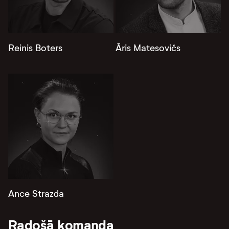
Reinis Boters
Āris Matesovičs
Ance Strazda
Radošā komanda