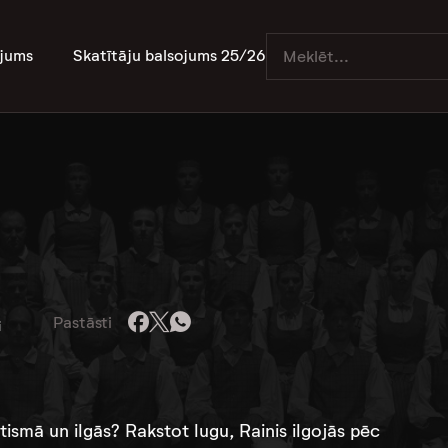
jums
Skatītāju balsojums 25/26
Pastāsti
i
̄tismā un ilgās? Rakstot lugu, Rainis ilgojās pēc