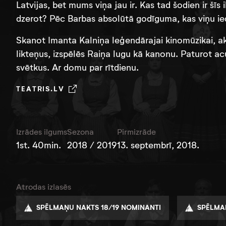
Latvijas, bet mums viņa jau ir. Kas tad šodien ir s
dzerot? Pēc Barbas absolūtā godīguma, kas viņu ie
Skanot Imanta Kalniņa leģendārajai kinomūzikai, a
likteņus, izspēlēs Raiņa lugu kā kanonu. Paturot
svētkus. Ar domu par rītdienu.
TEATRIS.LV
Izrādes ilgums
Sezona
Pirmizrāde
1st. 40min.
2018 / 2019
13. septembrī, 2018.
Atrodas izlasēs
SPĒLMAŅU NAKTS 18/19 NOMINANTI
SPĒLMAŅ