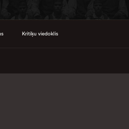
ms
Kritiķu viedoklis