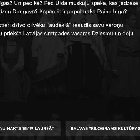
̌īs ilgas? Un pēc kā? Pēc Ulda muskuļu spēka, kas jādzesē
dzen Daugavā? Kāpēc šī ir populārākā Raiņa luga?
ktieri dzīvo cilvēku “audeklā” ieaudīs savu varoņu
 acu priekšā Latvijas simtgades vasaras Dziesmu un deju
U NAKTS 18/19 LAUREĀTI
BALVAS "KILOGRAMS KULTŪRAS