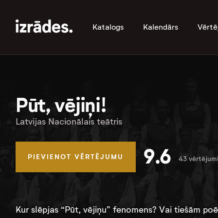
Katalogs
Kalendārs
Vērtē
Pūt, vējiņi!
Latvijas Nacionālais teātris
9.6
PIEVIENOT VĒRTĒJUMU
43 vērtējum
Kur slēpjas “Pūt, vējiņu” fenomens? Vai tiešām poe