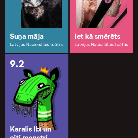
Suņa māja
Iet kā smērēts
Latvijas Nacionālais teātris
Latvijas Nacionālais teātris
9.2
Karalis Ibī un
citi monstri