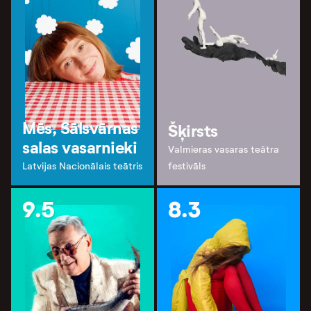
Mēs, Sālsvārnas
Šķirsts
salas vasarnieki
Valmieras vasaras teātra
Latvijas Nacionālais teātris
festivāls
9.5
8.3