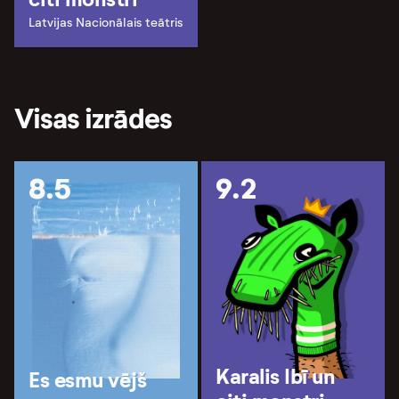
Latvijas Nacionālais teātris
Visas izrādes
8.5
9.2
Karalis Ibī un
Es esmu vējš