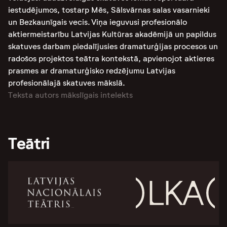
iestudējumos, tostarp Mēs, Sālsvārnas salas vasarnieki
un Bezkaunīgais vecis. Viņa ieguvusi profesionālo
aktiermeistarību Latvijas Kultūras akadēmijā un papildus
skatuves darbam piedalījusies dramaturģijas procesos un
radošos projektos teātra kontekstā, apvienojot aktieres
prasmes ar dramaturģisko redzējumu Latvijas
profesionālajā skatuves mākslā.
Teksta autors mākslīgais intelekts
Teātri