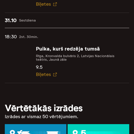
Biļetes
31.10
Sestdiena
18:30
2st. 30min.
Puika, kurš redzēja tumsā
Rīga, Kronvalda bulvāris 2, Latvijas Nacionālais
teātris, Jaunā zāle
9.5
Biļetes
Vērtētākās izrādes
Izrādes ar vismaz 50 vērtējumiem.
9.6
9.5