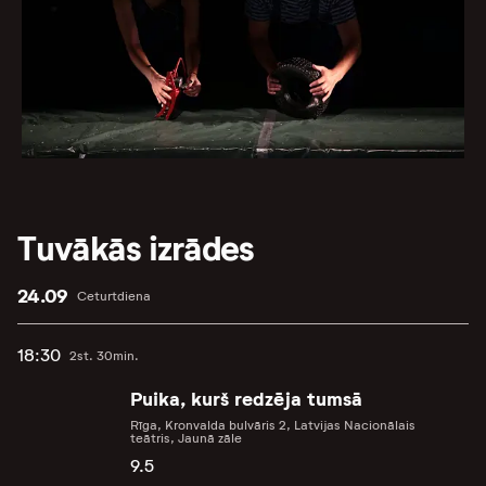
Tuvākās izrādes
24.09
Ceturtdiena
18:30
2st. 30min.
Puika, kurš redzēja tumsā
Rīga, Kronvalda bulvāris 2, Latvijas Nacionālais
teātris, Jaunā zāle
9.5