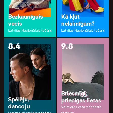
Bezkaunīgais
Kā kļūt
vecis
nelaimīgam?
Latvijas Nacionālais teātris
Latvijas Nacionālais teātris
8.4
9.8
Briesmīgi
Spēlēju,
priecīgas lietas
dancoju
Valmieras vasaras teātra