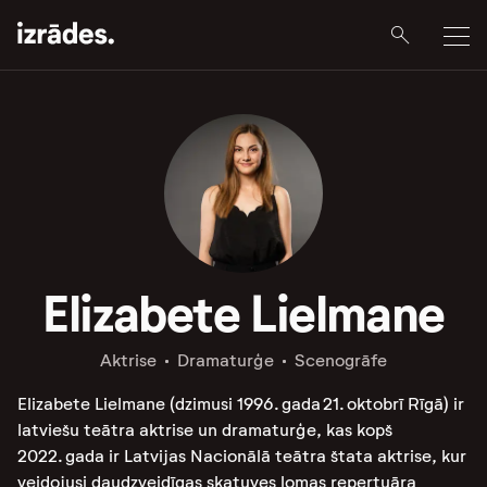
Elizabete Lielmane
Aktrise
Dramaturģe
Scenogrāfe
Elizabete Lielmane (dzimusi 1996. gada 21. oktobrī Rīgā) ir
latviešu teātra aktrise un dramaturģe, kas kopš
2022. gada ir Latvijas Nacionālā teātra štata aktrise, kur
veidojusi daudzveidīgas skatuves lomas repertuāra