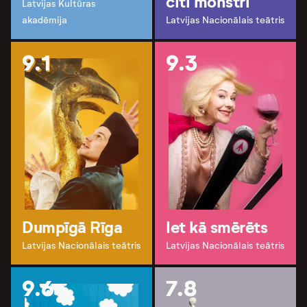
citi monstri
Latvijas Kultūras
akadēmija
Latvijas Nacionālais teātris
9.1
9.3
Dumpīgā Rīga
Iet kā smērēts
Latvijas Nacionālais teātris
Latvijas Nacionālais teātris
9.6
7.8