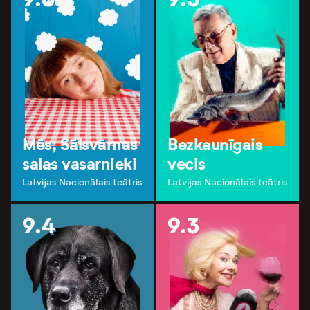
Mēs, Sālsvārnas
Bezkaunīgais
salas vasarnieki
vecis
Latvijas Nacionālais teātris
Latvijas Nacionālais teātris
9.4
9.3