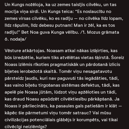
Un Kungs nožēloja, ka uz zemes taisījis cilvēku, un tas
mocīja viņa sirdi. Un Kungs teica: “Es noslaucīšu no
zemes virsas cilvēku, ko es radīju – no cilvēka līdz lopam,
līdz rāpulim, līdz debesu putnam! Man ir žēl, ka es tos
radīju!” Bet Noa guva Kunga vēlību.
/1. Mozus grāmata
6. nodaļa/
Vēsture atkārtojas. Noasam atkal nākas izšķirties, kas
būs izredzētie, kuriem tiks atvēlētas vietas šķirstā. Šoreiz
Noass izlēmis rīkoties pragmatiskāk un pārdošanā izlicis
biļetes ierobežotā skaitā. Tomēr viņu nesagatavotu
pārsteidz ļaudis, kuri nav paguvuši tās iegādāties, tādi,
kas vaino biļešu tirgošanas sistēmas defektus, tādi, kas
apelē pie Noasa jūtām, lūdzot viņu apžēloties un tādi,
kas draud Noasu apsūdzēt cilvēktiesību pārkāpšanā. Ja
Noass ir pārliecināts, ka pasaules gals patiešām ir klāt –
kāpēc šie pārmetumi viņu tomēr satrauc? Vai mūsu
civilizācijas potenciālais glābējs ir korumpēts, vai tikai
cilvēcīgi neizlēmīgs?