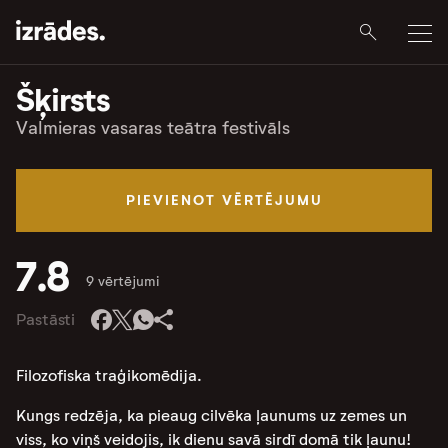
Šķirsts
Valmieras vasaras teātra festivāls
PIEVIENOT VĒRTĒJUMU
7.8
9 vērtējumi
Pastāsti
Filozofiska traģikomēdija.
Kungs redzēja, ka pieaug cilvēka ļaunums uz zemes un
viss, ko viņš veidojis, ik dienu savā sirdī domā tik ļaunu!