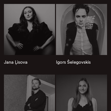
Jana Ļisova
Igors Šelegovskis