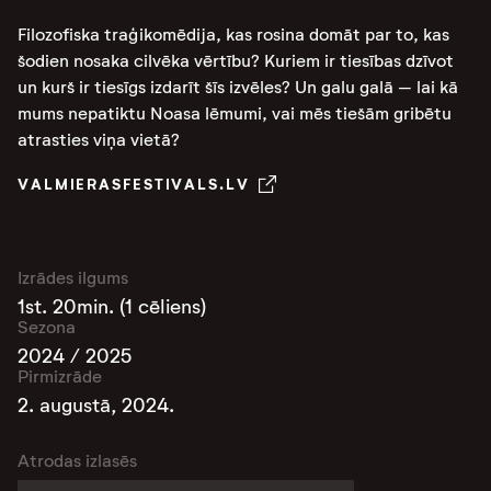
Filozofiska traģikomēdija, kas rosina domāt par to, kas
šodien nosaka cilvēka vērtību? Kuriem ir tiesības dzīvot
un kurš ir tiesīgs izdarīt šīs izvēles? Un galu galā – lai kā
mums nepatiktu Noasa lēmumi, vai mēs tiešām gribētu
atrasties viņa vietā?
VALMIERASFESTIVALS.LV
Izrādes ilgums
1st. 20min. (1 cēliens)
Sezona
2024 / 2025
Pirmizrāde
2. augustā, 2024.
Atrodas izlasēs