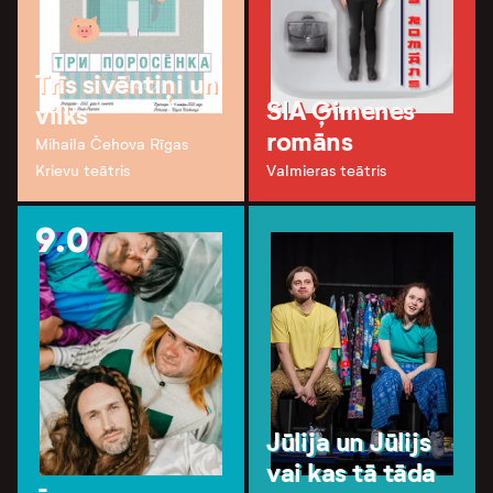
Trīs sivēntiņi un
SIA Ģimenes
vilks
romāns
Mihaila Čehova Rīgas
Krievu teātris
Valmieras teātris
9.0
Jūlija un Jūlijs
vai kas tā tāda