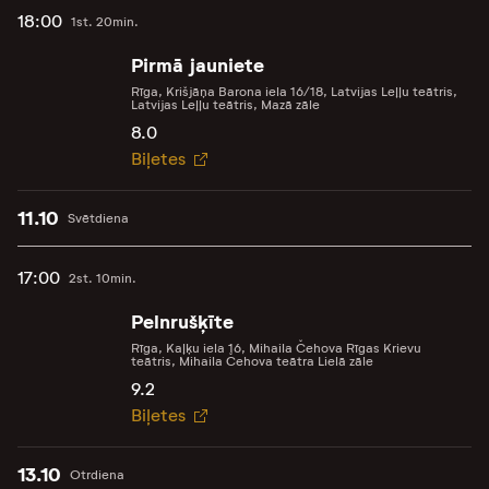
18:00
1st. 20min.
Pirmā jauniete
Rīga, Krišjāņa Barona iela 16/18, Latvijas Leļļu teātris,
Latvijas Leļļu teātris, Mazā zāle
8.0
Biļetes
11.10
Svētdiena
17:00
2st. 10min.
Pelnrušķīte
Rīga, Kaļķu iela 16, Mihaila Čehova Rīgas Krievu
teātris, Mihaila Čehova teātra Lielā zāle
9.2
Biļetes
13.10
Otrdiena