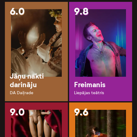
6.0
9.8
Jāņu nakti
darināju
Freimanis
DA Daiļrade
Liepājas teātris
9.0
9.6