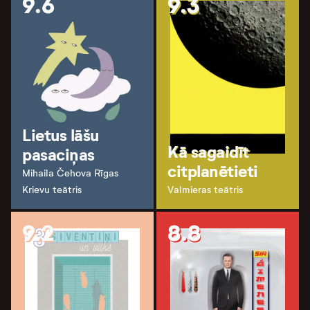
9.6
9.3
Lietus lāšu
Kā sagaidīt
pasaciņas
citplanētieti
Mihaila Čehova Rīgas
Krievu teātris
Valmieras teātris
9.2
8.8