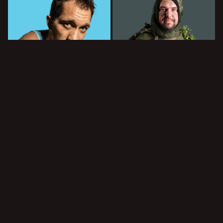
Pilsēta
Mežs
Latvijas Nacionālais teātris
Latvijas Nacionālais teātris
9.0
9.7