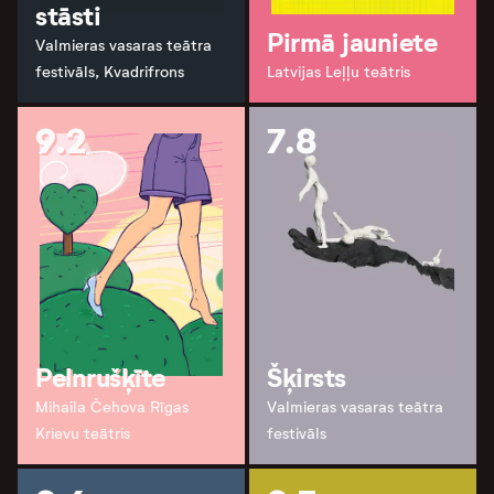
stāsti
Pirmā jauniete
Valmieras vasaras teātra
festivāls, Kvadrifrons
Latvijas Leļļu teātris
9.2
7.8
Pelnrušķīte
Šķirsts
Mihaila Čehova Rīgas
Valmieras vasaras teātra
Krievu teātris
festivāls