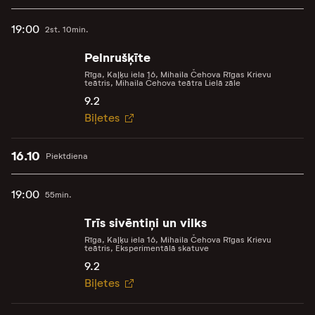
19:00
2st. 10min.
Pelnrušķīte
Rīga, Kaļķu iela 16, Mihaila Čehova Rīgas Krievu
teātris, Mihaila Čehova teātra Lielā zāle
9.2
Biļetes
16.10
Piektdiena
19:00
55min.
Trīs sivēntiņi un vilks
Rīga, Kaļķu iela 16, Mihaila Čehova Rīgas Krievu
teātris, Eksperimentālā skatuve
9.2
Biļetes