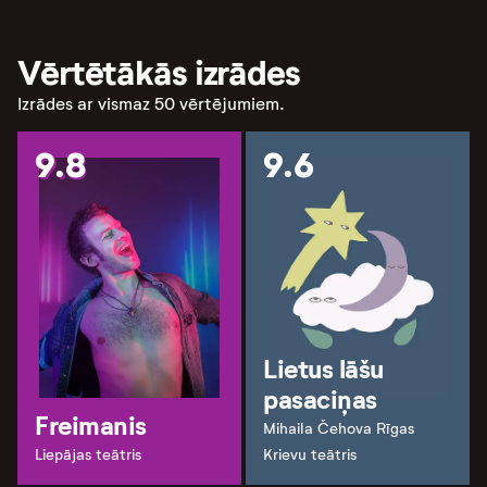
Vērtētākās izrādes
Izrādes ar vismaz 50 vērtējumiem.
9.8
9.6
Lietus lāšu
pasaciņas
Freimanis
Mihaila Čehova Rīgas
Liepājas teātris
Krievu teātris