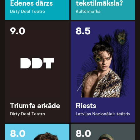
Ēdenes dārzs
tekstilmāksla?
Dirty Deal Teatro
Kultūrmarka
9.0
8.5
Triumfa arkāde
Riests
Dirty Deal Teatro
Latvijas Nacionālais teātris
8.0
8.0