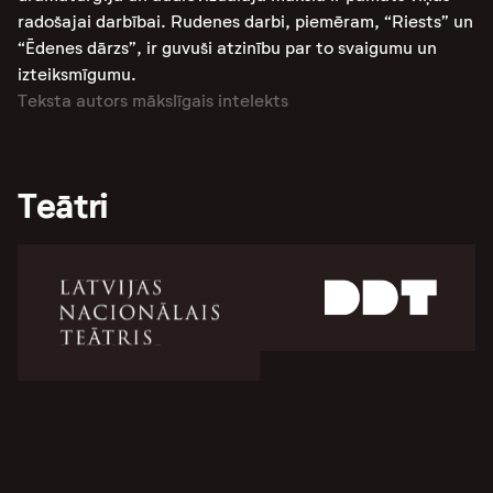
radošajai darbībai. Rudenes darbi, piemēram, “Riests” un
“Ēdenes dārzs”, ir guvuši atzinību par to svaigumu un
izteiksmīgumu.
Teksta autors mākslīgais intelekts
Teātri