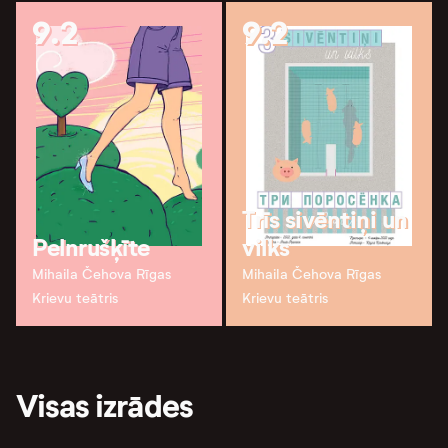
9.2
9.2
Trīs sivēntiņi un
Pelnrušķīte
vilks
Mihaila Čehova Rīgas
Mihaila Čehova Rīgas
Krievu teātris
Krievu teātris
Visas izrādes