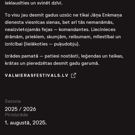
ieklausīties un svinēt dzīvi.
To visu jau desmit gadus uzsūc ne tikai Jāņa Enkmaņa
dienesta viesnīcas sienas, bet arī tās nemanāmās,
neaizvietojamās fejas – komandantes. Liecinieces
drāmām, priekiem, skumjām, reibumam, mīlestībai un
iznīcībai (lielākoties – puķudobju).
Izrādes pamatā – patiesi nostāsti, leģendas un teikas,
krātas un pieredzētas desmit gadu garumā.
VALMIERASFESTIVALS.LV
Sezona
2025 / 2026
Pirmizrāde
1. augustā, 2025.