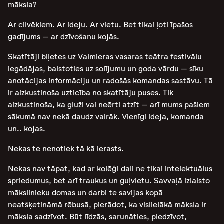
māksla?
Ar cilvēkiem. Ar ideju. Ar vietu. Bet tikai ļoti īpašos
gadījums – ar dzīvošanu kojās.
Skatītāji biļetes uz Valmieras vasaras teātra festivālu
iegādājas, balstoties uz solījumu un goda vārdu – sīku
anotācijas informāciju un radošās komandas sastāvu. Tā
ir aizkustinoša uzticība no skatītāju puses. Tik
aizkustinoša, ka gluži vai neērti atzīt – arī mums pašiem
sākumā nav nekā daudz vairāk. Vienīgi ideja, komanda
un.. kojas.
Nekas te nenotiek tā kā ierasts.
Nekas nav tāpat, kad ar kolēģi dali ne tikai intelektuālus
spriedumus, bet arī traukus un guļvietu. Savvaļā izlaisto
mākslinieku domas un darbi te savijas kopā
neatšķetināmā rēbusā, pierādot, ka vislielākā māksla ir
māksla sadzīvot. Būt līdzās, sarunāties, piedzīvot,