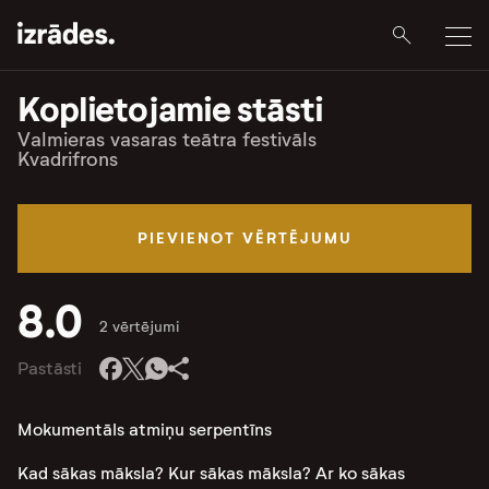
Koplietojamie stāsti
Valmieras vasaras teātra festivāls
Kvadrifrons
PIEVIENOT VĒRTĒJUMU
8.0
2 vērtējumi
Pastāsti
Mokumentāls atmiņu serpentīns
Kad sākas māksla? Kur sākas māksla? Ar ko sākas