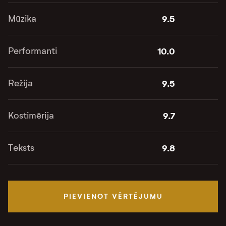
Mūzika
9.5
Performanti
10.0
Režija
9.5
Kostimērija
9.7
Teksts
9.8
PIEVIENOT VĒRTĒJUMU