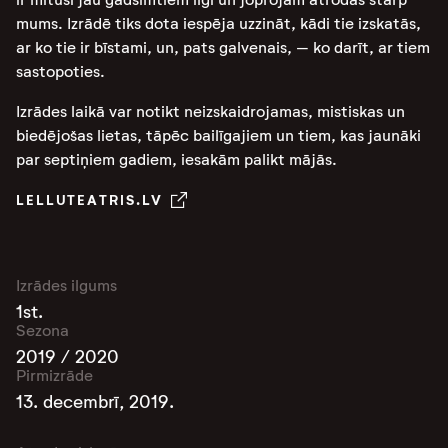
mums. Izrādē tiks dota iespēja uzzināt, kādi tie izskatās,
ar ko tie ir bīstami, un, pats galvenais, – ko darīt, ar tiem
sastopoties.
Izrādes laikā var notikt neizskaidrojamas, mistiskas un
biedējošas lietas, tāpēc bailīgajiem un tiem, kas jaunāki
par septiņiem gadiem, iesakām palikt mājās.
LELLUTEATRIS.LV
Izrādes ilgums
1st.
Sezona
2019 / 2020
Pirmizrāde
13. decembrī, 2019.