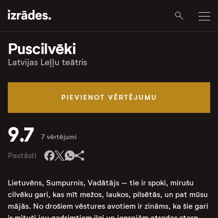
Puscilvēki
Latvijas Leļļu teātris
PIEVIENOT VĒRTĒJUMU
9.7
7 vērtējumi
Pastāsti
Lietuvēns, Sumpurnis, Vadātājs – tie ir spoki, mirušu
cilvēku gari, kas mīt mežos, laukos, pilsētās, un pat mūsu
mājās. No drošiem vēstures avotiem ir zināms, ka šie gari
ir mituši jau gadsimtiem ilgi un joprojām atrodas starp