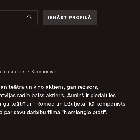
IENĀKT PROFILĀ
juma autors
Komponists
an teātra un kino aktieris, gan režisors,
vijas radio balss aktieris. Auniņš ir piedalījies
turgu teātrī un "Romeo un Džuljeta" kā komponists
r savu darbību filmā "Nemierīgie prāti"​​​​​​​​.