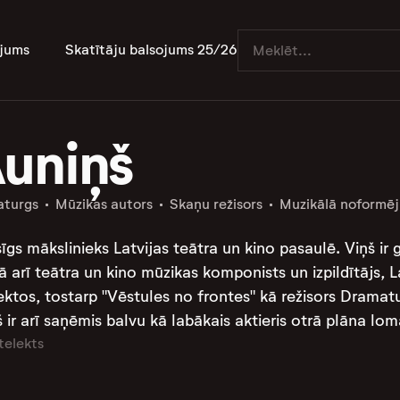
jums
Skatītāju balsojums 25/26
uniņš
turgs
Mūzikas autors
Skaņu režisors
Muzikālā noformē
s mākslinieks Latvijas teātra un kino pasaulē. Viņš ir g
 arī teātra un kino mūzikas komponists un izpildītājs, Lat
ektos, tostarp "Vēstules no frontes" kā režisors Drama
 ir arī saņēmis balvu kā labākais aktieris otrā plāna lomā pa
telekts