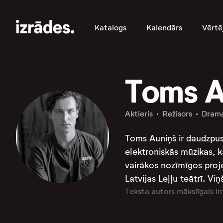
Katalogs
Kalendārs
Vērtē
Toms A
Aktieris
Režisors
Drama
Toms Auniņš ir daudzpusīg
elektroniskās mūzikas, kā
vairākos nozīmīgos proj
Latvijas Leļļu teātrī. Viņš
Teksta autors mākslīgais in