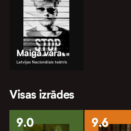
Maigā vara
Latvijas Nacionālais teātris
Visas izrādes
9.0
9.6