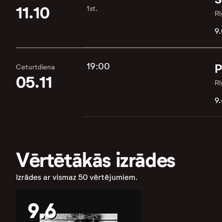
11.10
1st.
Rī
9.
19:00
P
Ceturtdiena
05.11
Rī
9.
Vērtētākās izrādes
Izrādes ar vismaz 50 vērtējumiem.
9.6