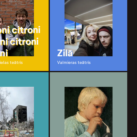
ni citroni
ni citroni
ni
Zilā
elas teātris
Valmieras teātris