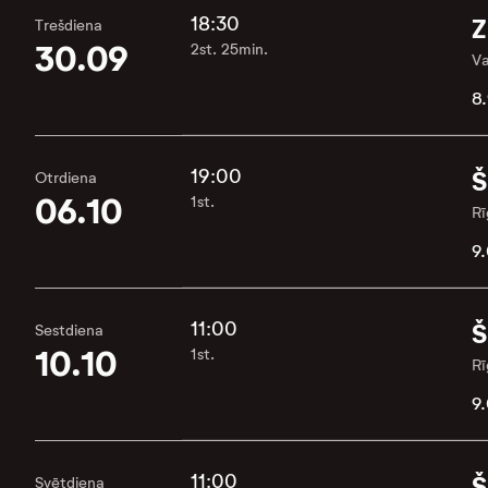
18:30
Z
Trešdiena
30.09
2st. 25min.
Va
8.
19:00
Š
Otrdiena
06.10
1st.
Rī
9.
11:00
Š
Sestdiena
10.10
1st.
Rī
9.
11:00
Š
Svētdiena