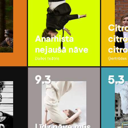
Citro
Anarhista
citro
nejaušā nāve
citro
Dailes teātris
Ģertrūdes i
9.3
5.3
Līdz nāve mūs