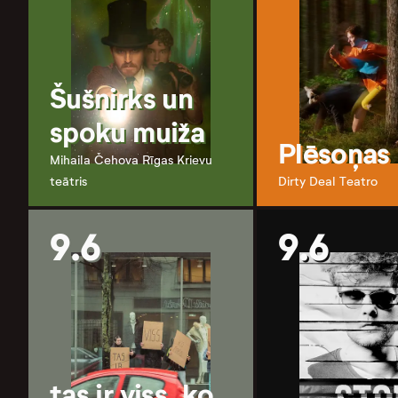
Šušnirks un
spoku muiža
Plēsoņas
Mihaila Čehova Rīgas Krievu
teātris
Dirty Deal Teatro
9.6
9.6
tas ir viss, ko