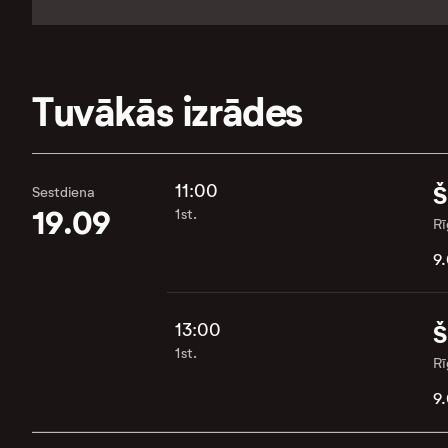
Tuvākās izrādes
11:00
Š
Sestdiena
19.09
1st.
Rī
9.
13:00
Š
1st.
Rī
9.