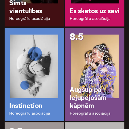
Simts
vientulības
Es skatos uz sevi
Horeogrāfu asociācija
Horeogrāfu asociācija
8.5
Augšup pa
lejupejošām
Instinction
kāpnēm
Horeogrāfu asociācija
Horeogrāfu asociācija