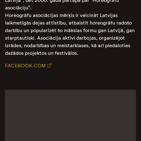
Latvijā", bet 2006. gadā pārtapa par "Horeogrāfu
asociāciju"​.
Horeogrāfu asociācijas mērķis ir veicināt Latvijas
laikmetīgās dejas attīstību, atbalstīt horeogrāfu radošo
darbību un popularizēt šo mākslas formu gan Latvijā, gan
starptautiski. Asociācija aktīvi darbojas, organizējot
izrādes, nodarbības un meistarklases, kā arī piedaloties
dažādos projektos un festivālos​.
FACEBOOK.COM