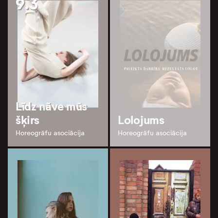
9.3
Līdz nāve mūs
šķirs
Lolojums
Horeogrāfu asociācija
Horeogrāfu asociācija