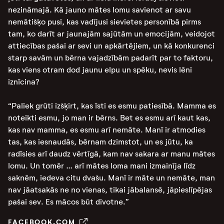
nezināmajā. Kā jauno mātes lomu savienot ar savu
nemātišķo pusi, kas vadījusi sievietes personībā pirms
tam, ko darīt ar jaunajām sajūtām un emocijām, veidojot
attiecības pašai ar sevi un apkārtējiem, un kā konkurenci
starp savām un bērna vajadzībām padarīt par to faktoru,
kas viens otram dod jaunu elpu un spēku, nevis lēni
iznīcina?
“Paliek grūti izšķirt, kas īsti es esmu patiesībā. Mamma es
noteikti esmu, jo man ir bērns. Bet es esmu arī kaut kas,
kas nav mamma, es esmu arī nemāte. Manī ir atmodies
tas, kas iesnaudās, bērnam dzimstot, un es jūtu, ka
radīsies arī daudz vērtīgā, kam nav sakara ar manu mātes
lomu. Un tomēr … arī mātes loma mani izmainīja līdz
saknēm, iedeva citu dvašu. Manī ir māte un nemāte, man
nav jāatsakās ne no vienas, tikai jābalansē, jāpieslīpējas
pašai sev. Es mācos būt divotne.”
FACEBOOK.COM