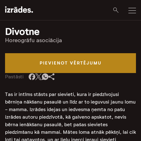
Divotne
Horeogrāfu asociācija
PIEVIENOT VĒRTĒJUMU
Pastāsti
Tas ir intīms stāsts par sievieti, kura ir piedzīvojusi
bērniņa nākšanu pasaulē un līdz ar to ieguvusi jaunu lomu
- mamma. Izrādes idejas un iedvesma ņemta no pašu
izrādes autoru piedzīvotā, kā galveno apskatot, nevis
bērna ienākšanu pasaulē, bet pašas sievietes
piedzimšanu kā mammai. Mātes loma atnāk pēkšņi, lai cik
ļoti tai gatavotos, un ar lielu inerci ierauj sievieti