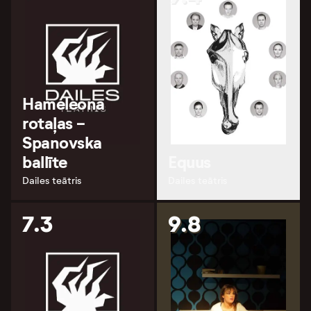
Hameleona
rotaļas -
Spanovska
ballīte
Equus
Dailes teātris
Dailes teātris
7.3
9.8