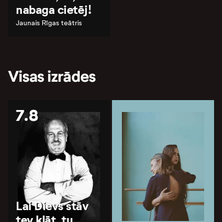
nabaga cietēj!
Jaunais Rīgas teātris
Visas izrādes
7.8
Lai Dievs stāv
tev klāt, tu,