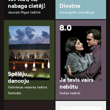
nabaga cietēj!
Divotne
Jaunais Rīgas teātris
Horeogrāfu asociācija
8.0
Spēlēju,
Ja tevis vairs
dancoju
nebūtu
Valmieras vasaras teātra
festivāls
Dailes teātris
9.4