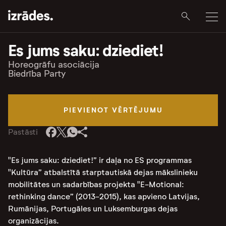
Es jums saku: dziediet!
Horeogrāfu asociācija
Biedrība Party
PIEVIENOT VĒRTĒJUMU
Pastāsti
"Es jums saku: dziediet!” ir daļa no ES programmas
"Kultūra” atbalstītā starptautiskā dejas mākslinieku
mobilitātes un sadarbības projekta "E-Motional:
rethinking dance” (2013-2015), kas apvieno Latvijas,
Rumānijas, Portugāles un Luksemburgas dejas
organizācijas.