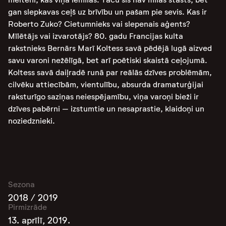
gan slepkavas ceļš uz brīvību un pašam pie sevis. Kas ir
Roberto Zuko? Cietumnieks vai slepenais aģents?
Mīlētājs vai izvarotājs? 80. gadu Francijas kulta
rakstnieks Bernārs Marī Koltess savā pēdējā lugā aizved
savu varoni nežēlīgā, bet arī poētiski skaistā ceļojumā.
Koltess savā daiļradē runā par reālās dzīves problēmām,
cilvēku attiecībām, vientulību, absurda dramaturģijai
raksturīgo saziņas neiespējamību, viņa varoņi bieži ir
dzīves pabērni – izstumtie un nesaprastie, klaidoņi un
noziedznieki.
Sezona
2018 / 2019
Pirmizrāde
13. aprīlī, 2019.