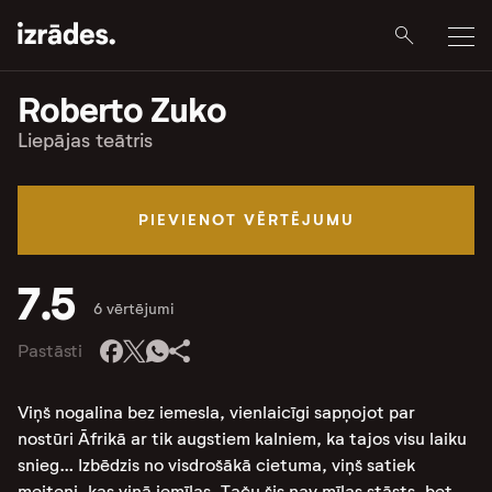
Roberto Zuko
Liepājas teātris
PIEVIENOT VĒRTĒJUMU
7.5
6 vērtējumi
Pastāsti
Viņš nogalina bez iemesla, vienlaicīgi sapņojot par
nostūri Āfrikā ar tik augstiem kalniem, ka tajos visu laiku
snieg… Izbēdzis no visdrošākā cietuma, viņš satiek
meiteni, kas viņā iemīlas. Taču šis nav mīlas stāsts, bet