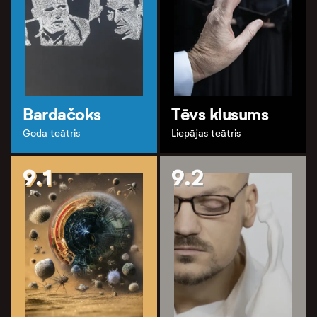
Bardačoks
Tēvs klusums
Goda teātris
Liepājas teātris
9.1
9.2