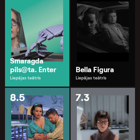
Smaragda
pils@ta. Enter
Bella Figura
Liepājas teātris
Liepājas teātris
8.5
7.3