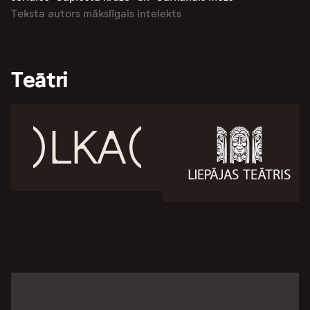
Teksta autors mākslīgais intelekts
Teātri