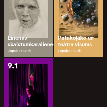
Līnenas
Patakoļako un
skaistumkaraliene
teātra visums
Liepājas teātris
Liepājas teātris
9.1