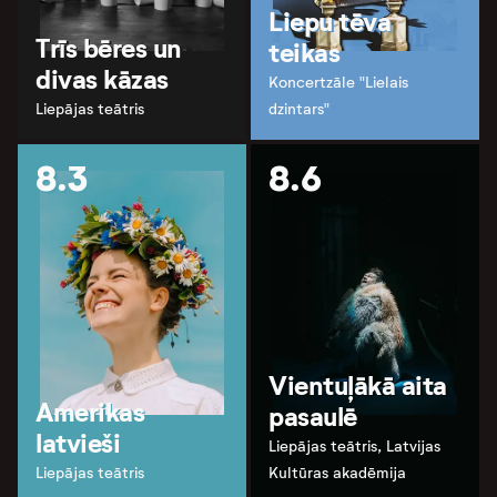
Liepu tēva
Trīs bēres un
teikas
divas kāzas
Koncertzāle "Lielais
Liepājas teātris
dzintars"
8.3
8.6
Vientuļākā aita
Amerikas
pasaulē
latvieši
Liepājas teātris, Latvijas
Liepājas teātris
Kultūras akadēmija