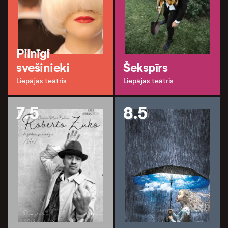
Pilnīgi
svešinieki
Šekspīrs
Liepājas teātris
Liepājas teātris
7.5
8.5