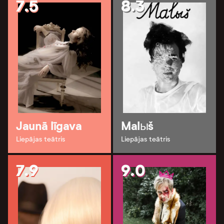
7.5
8.3
Jaunā līgava
Malыš
Liepājas teātris
Liepājas teātris
7.9
9.0