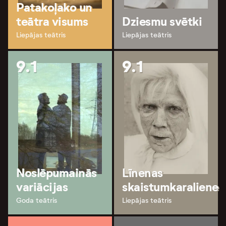
Patakoļako un
teātra visums
Dziesmu svētki
Liepājas teātris
Liepājas teātris
9.1
9.1
Noslēpumainās
Līnenas
variācijas
skaistumkaraliene
Goda teātris
Liepājas teātris