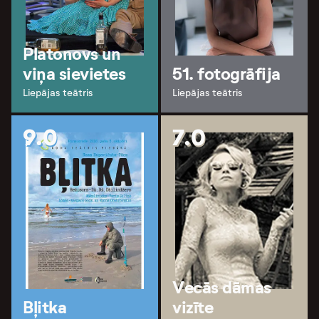
Platonovs un
viņa sievietes
51. fotogrāfija
Liepājas teātris
Liepājas teātris
9.0
7.0
Vecās dāmas
Bļitka
vizīte