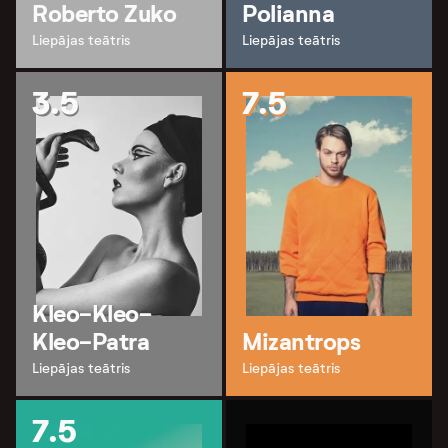
Roberto Zuko
Polianna
Liepājas teātris
Liepājas teātris
3.5
7.5
Kleo-Kleo-
Kleo-Patra
Mizantrops
Liepājas teātris
Liepājas teātris
7.5