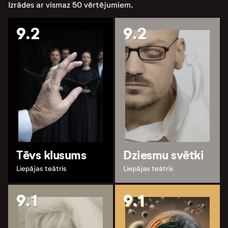
Izrādes ar vismaz 50 vērtējumiem.
9.2
9.2
Tēvs klusums
Dziesmu svētki
Liepājas teātris
Liepājas teātris
9.1
9.1