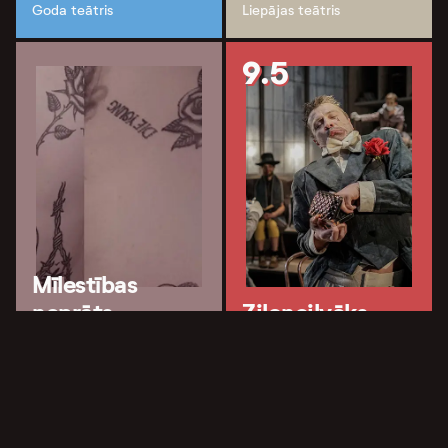
Goda teātris
Liepājas teātris
9.5
Mīlestības
neprāts
Ziloņcilvēks
Liepājas teātris
Liepājas teātris
10.0
7.9