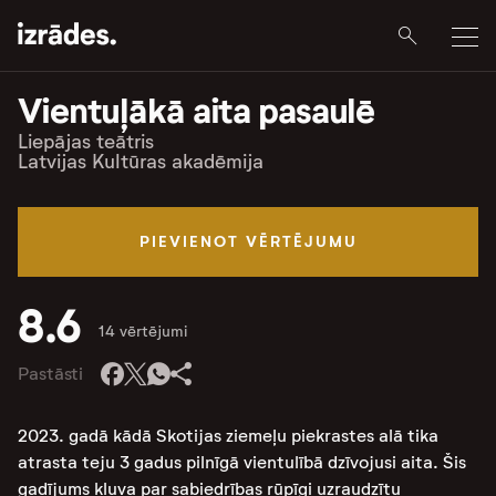
Vientuļākā aita pasaulē
Liepājas teātris
Latvijas Kultūras akadēmija
PIEVIENOT VĒRTĒJUMU
8.6
14 vērtējumi
Pastāsti
2023. gadā kādā Skotijas ziemeļu piekrastes alā tika
atrasta teju 3 gadus pilnīgā vientulībā dzīvojusi aita. Šis
gadījums kļuva par sabiedrības rūpīgi uzraudzītu