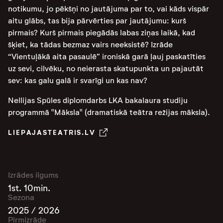
notikumu, jo pēkšņi no jautājuma par to, vai kāds vispār
aitu glābs, tas bija pārvērties par jautājumu: kurš
pirmais? Kurš pirmais piegādās labas ziņas laikā, kad
šķiet, ka tādas bezmaz vairs neeksistē? Izrāde
“Vientuļākā aita pasaulē” ironiskā garā ļauj paskatīties
uz sevi, cilvēku, no neierasta skatupunkta un pajautāt
sev: kas galu galā ir svarīgi un kas nav?
Nellijas Spūles diplomdarbs LKA bakalaura studiju
programmā "Māksla" (dramatiskā teātra režijas māksla).
LIEPAJASTEATRIS.LV
Izrādes ilgums
1st. 10min.
Sezona
2025 / 2026
Pirmizrāde