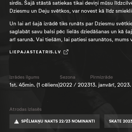
sirdis. Šajā stāstā satiekas tikai deviņi mūsu līdzci
Dziesmu un Deju svētkos, var novest kā līdz smiek
Un lai arī šajā izrādē tiks runāts par Dziesmu svēt
saglabāt savu balsi pēc lielās dziedāšanas un kā šaj
arī sarunā. Vai tiešām, lai patiesi sarunātos, mums
LIEPAJASTEATRIS.LV
Izrādes ilgums
Sezona
Pirmizrāde
1st. 45min. (1 cēliens)
2022 / 2023
13. janvārī, 2023.
Atrodas izlasēs
SPĒLMAŅU NAKTS 22/23 NOMINANTI
SKATE 202