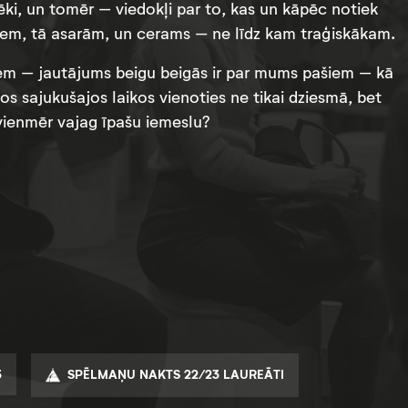
lvēki, un tomēr – viedokļi par to, kas un kāpēc notiek
liem, tā asarām, un cerams – ne līdz kam traģiskākam.
kiem – jautājums beigu beigās ir par mums pašiem – kā
os sajukušajos laikos vienoties ne tikai dziesmā, bet
 vienmēr vajag īpašu iemeslu?
3
SPĒLMAŅU NAKTS 22/23 LAUREĀTI