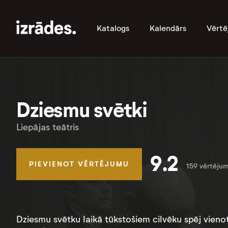
Katalogs
Kalendārs
Vērtē
Dziesmu svētki
Liepājas teātris
9.2
PIEVIENOT VĒRTĒJUMU
159 vērtējum
Dziesmu svētku laikā tūkstošiem cilvēku spēj vienot