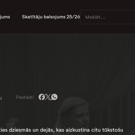
jums
Skatītāju balsojums 25/26
Pastāsti
i
ies dziesmās un dejās, kas aizkustina citu tūkstošu