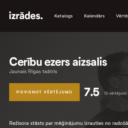
Katalogs
Kalendārs
Vērtē
Cerību ezers aizsalis
Jaunais Rīgas teātris
7.5
PIEVIENOT VĒRTĒJUMU
12 vērtējumi
Režisora stāsts par mēģinājumu izrauties no radošā