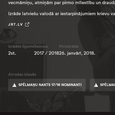
vecmāmiņu, atmiņām par pirmo mīlestību un draudz
Izrāde latviešu valodā ar iestarpinājumiem krievu v
JRT.LV
Izrādes ilgums
Sezona
Pirmizrāde
2st.
2017 / 2018
26. janvārī, 2018.
Atrodas izlasēs
SPĒLMAŅU NAKTS 17/18 NOMINANTI
SPĒLMAŅ