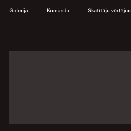
Galerija
Komanda
Skatītāju vērtēju