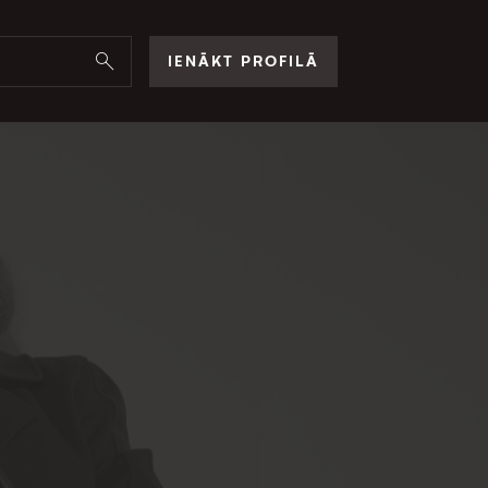
IENĀKT PROFILĀ