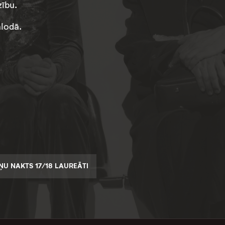
ību.
alodā.
U NAKTS 17/18 LAUREĀTI