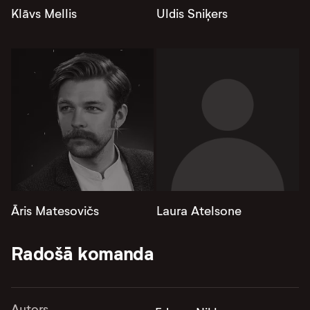
Klāvs Mellis
Uldis Sniķers
Āris Matesovičs
Laura Atelsone
Radošā komanda
Autors