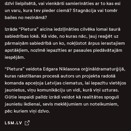
dzīvi lielpilsētā, vai vienkārši samierināties ar to kas esi
un varu, kura tev pieder ciemā? Stagnācija vai tomēr
bailes no nezināmā?
Izrāde “Pietura” aicina iedziļināties cilvēka lomai šaurā
sabiedrības lokā. Kā vide, no kuras nāc, ļauj reaģēt uz
pārmaiņām sabiedrībā un ko, nokļūstot ārpus ierastajiem
apstākļiem, nozīmē iepazīties ar pasaules piedāvātajām
iespējām.
“Pietura” veidota Edgara Niklasona orģināldramaturģijā,
kuras rakstīšanas procesā autors un projekta radošā
komanda apceļoja Latvijas ciematus, lai iepazītu vietējos
jauniešus, viņu komunikāciju un vidi, kurā viņi uzturas.
Gūtie iespaidi palīdz izrādi veidot kā realitātes spoguli
jauniešu ikdienai, sevis meklējumiem un noteikumiem,
pēc kuriem viņi dzīvo.
LSM.LV