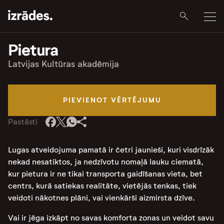
Pietura
Latvijas Kultūras akadēmija
PIEVIENOT VĒRTĒJUMU
Pastāsti
Lugas atveidojuma pamatā ir četri jaunieši, kuri visdrīzāk
nekad nesatiktos, ja nedzīvotu nomaļā lauku ciematā,
kur pietura ir ne tikai transporta gaidīšanas vieta, bet
centrs, kurā satiekas realitāte, vietējās tenkas, tiek
veidoti nākotnes plāni, vai vienkārši aizmirsta dzīve.
Vai ir jēga izkāpt no savas komforta zonas un veidot savu