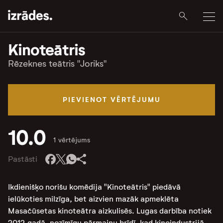
Kinoteātris
Rēzeknes teātris "Joriks"
PIEVIENOT VĒRTĒJUMU
10.0
1 vērtējums
Pastāsti
Ikdienišķo norišu komēdija "Kinoteātris" piedāvā
ielūkoties milzīga, bet aizvien mazāk apmeklēta
Masačūsetas kinoteātra aizkulisēs. Lugas darbība notiek
2012.gadā, nozīmīgu pārmaiņu brīdī, kad kinoindustrijā