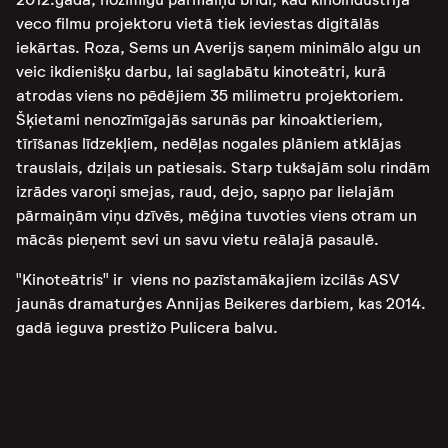
veco filmu projektoru vietā tiek ieviestas digitālās
iekārtas. Roza, Sems un Averijs saņem minimālo algu un
veic ikdienišķu darbu, lai saglabātu kinoteātri, kurā
atrodas viens no pēdējiem 35 milimetru projektoriem.
Šķietami nenozīmīgajās sarunās par kinoaktieriem,
tīrīšanas līdzekļiem, nedēļas nogales plāniem atklājas
trauslais, dziļais un patiesais. Starp tukšajām solu rindām
izrādes varoņi smejas, raud, dejo, sapņo par lielajām
pārmaiņām viņu dzīvēs, mēģina tuvoties viens otram un
mācās pieņemt sevi un savu vietu reālajā pasaulē.
"Kinoteātris" ir viens no pazīstamākajiem izcilās ASV
jaunās dramaturģes Annijas Beikeres darbiem, kas 2014.
gadā ieguva prestižo Pulicera balvu.